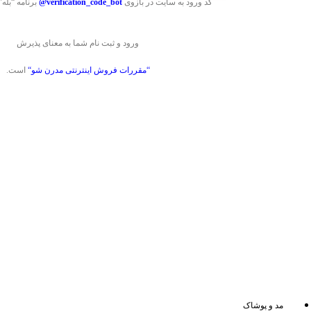
کد ورود به سایت در بازوی
verification_code_bot@
برنامه “بله
ورود و ثبت نام شما به معنای پذیرش
“
مقررات فروش اینترنتی مدرن شو
“
است.
مد و پوشاک