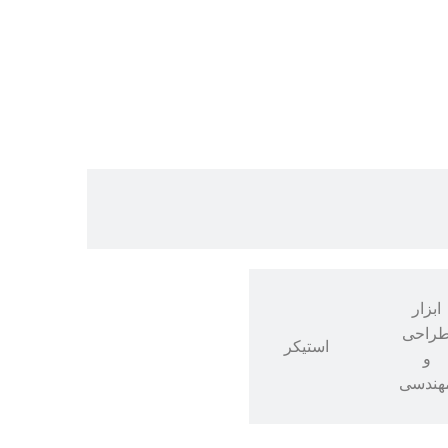
ابزار
راحی
استیکر
و
هندسی