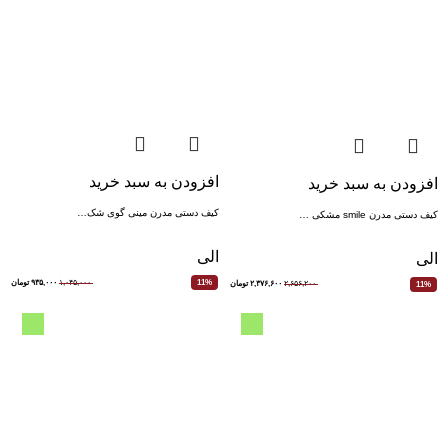
افزودن به سبد خرید
افزودن به سبد خرید
کیف دستی مدرن مینی گوی شک…
کیف دستی مدرن smile مشکی …
الی
الی
۱,۰۴۵,۰۰۰
۹۳۵,۰۰۰
تومان
11%
۲,۶۵۶,۲۰۰
۲,۳۷۶,۶۰۰
تومان
11%