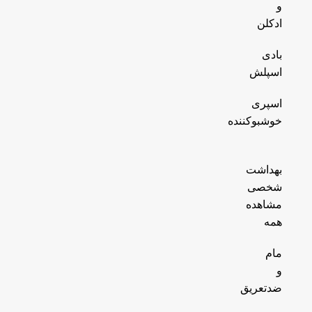
و
ادکلن
بادی
اسپلش
اسپری
خوشبوکننده
بهداشت
شخصی
مشاهده
همه
مام
و
ضدتعریق