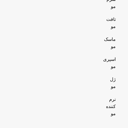
مو
تافت
مو
ماسک
مو
اسپری
مو
ژل
مو
نرم
کننده
مو