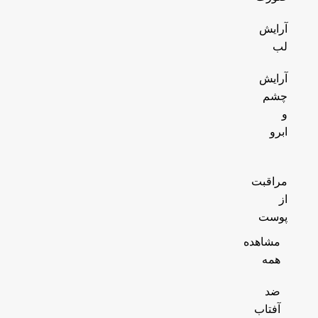
آرایش
لب
آرایش
چشم
و
ابرو
مراقبت
از
پوست
مشاهده
همه
ضد
آفتاب