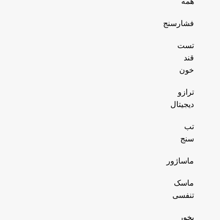
همه
فشارسنج
تست
قند
خون
ترازو
دیجیتال
تب
سنج
ماساژور
ماسک
تنفسی
بخور