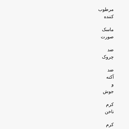
مرطوب
کننده
ماسک
صورت
ضد
چروک
ضد
آکنه
و
جوش
کرم
ناخن
کرم