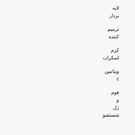
لایه
بردار
ترمیم
کننده
کرم
اسکراب
ویتامین
c
فوم
و
ژل
شستشو