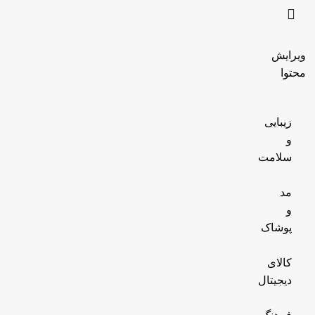
ویرایش
محتوا
زیبایی
و
سلامت
مد
و
پوشاک
کالای
دیجیتال