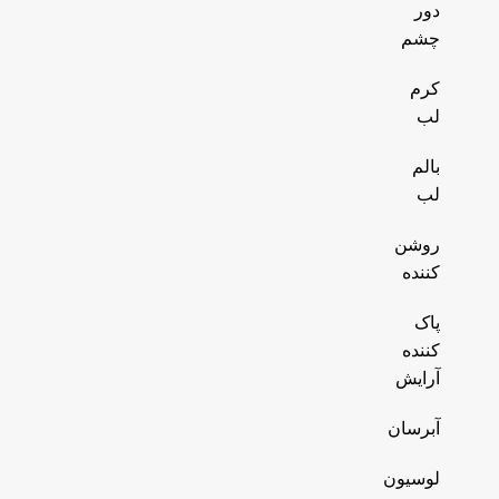
دور
چشم
کرم
لب
بالم
لب
روشن
کننده
پاک
کننده
آرایش
آبرسان
لوسیون