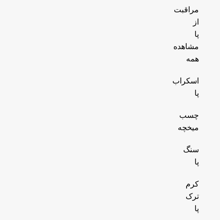
مراقبت
از
پا
مشاهده
همه
اسکراب
پا
چسب
میخچه
سنگ
پا
کرم
ترک
پا