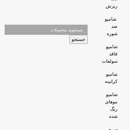
ریزش
شامپو
ضد
شوره
جستجو
شامپو
فاقد
سولفات
شامپو
کراتینه
شامپو
موهای
رنگ
شده
سرم