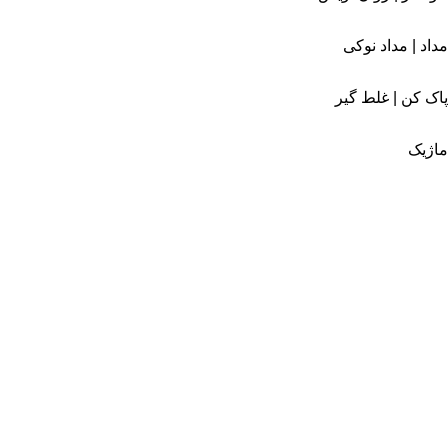
مداد | مداد نوکی
پاک کن | غلط گیر
ماژیک