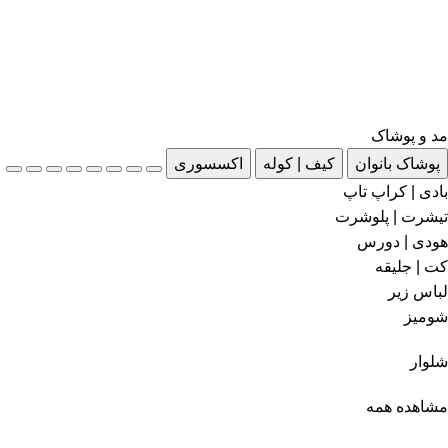
مد و پوشاک
پوشاک بانوان
کیف | کوله
اکسسوری
بادی | کراپ تاپ
تیشرت | پلوشرت
هودی | دورس
کت | جلیقه
لباس زیر
شومیز
شلوار
مشاهده همه