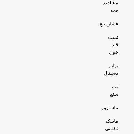
مشاهده
همه
فشارسنج
تست
قند
خون
ترازو
دیجیتال
تب
سنج
ماساژور
ماسک
تنفسی