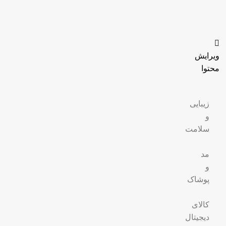
ویرایش
محتوا
زیبایی
و
سلامت
مد
و
پوشاک
کالای
دیجیتال