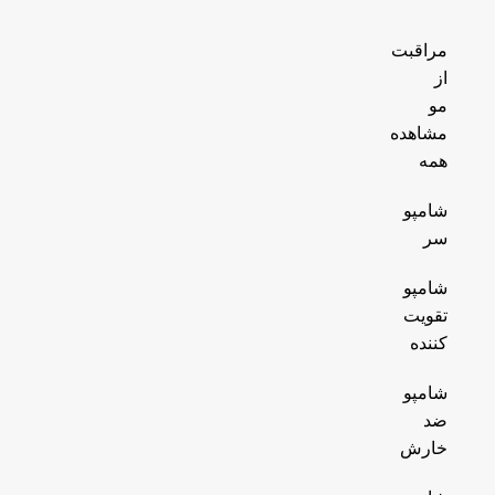
مراقبت
از
مو
مشاهده
همه
شامپو
سر
شامپو
تقویت
کننده
شامپو
ضد
خارش