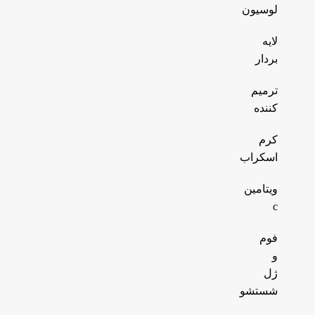
لوسیون
لایه
بردار
ترمیم
کننده
کرم
اسکراب
ویتامین
c
فوم
و
ژل
شستشو