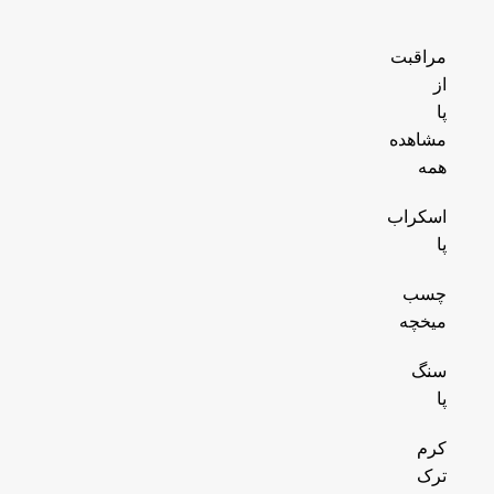
مراقبت
از
پا
مشاهده
همه
اسکراب
پا
چسب
میخچه
سنگ
پا
کرم
ترک