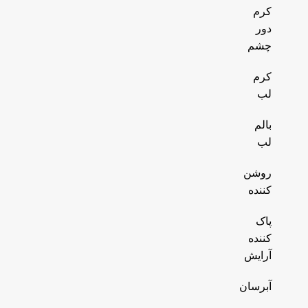
کرم
دور
چشم
کرم
لب
بالم
لب
روشن
کننده
پاک
کننده
آرایش
آبرسان