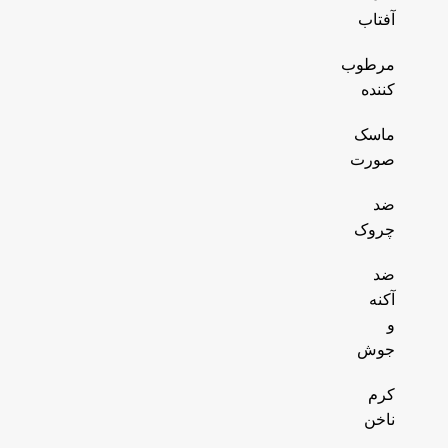
آفتاب
مرطوب
کننده
ماسک
صورت
ضد
چروک
ضد
آکنه
و
جوش
کرم
ناخن