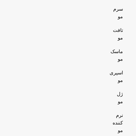
سرم
مو
تافت
مو
ماسک
مو
اسپری
مو
ژل
مو
نرم
کننده
مو