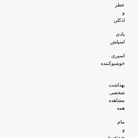
عطر
و
ادکلن
بادی
اسپلش
اسپری
خوشبوکننده
بهداشت
شخصی
مشاهده
همه
مام
و
ضدتعریق