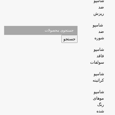
شامپو
ضد
ریزش
شامپو
ضد
شوره
جستجو
شامپو
فاقد
سولفات
شامپو
کراتینه
شامپو
موهای
رنگ
شده