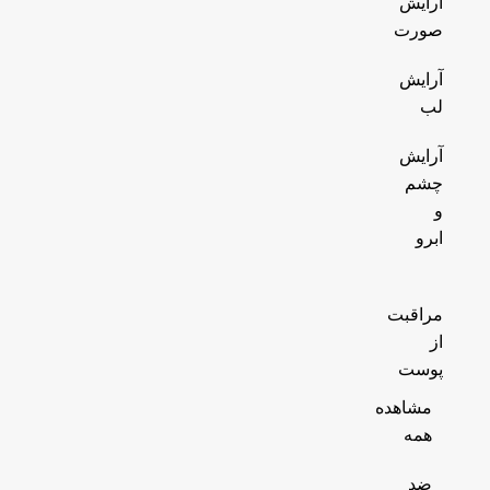
آرایش
صورت
آرایش
لب
آرایش
چشم
و
ابرو
مراقبت
از
پوست
مشاهده
همه
ضد