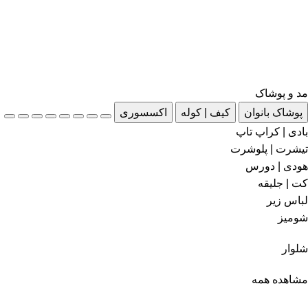
مد و پوشاک
پوشاک بانوان
کیف | کوله
اکسسوری
بادی | کراپ تاپ
تیشرت | پلوشرت
هودی | دورس
کت | جلیقه
لباس زیر
شومیز
شلوار
مشاهده همه