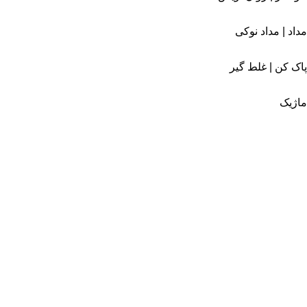
مداد | مداد نوکی
پاک کن | غلط گیر
ماژیک