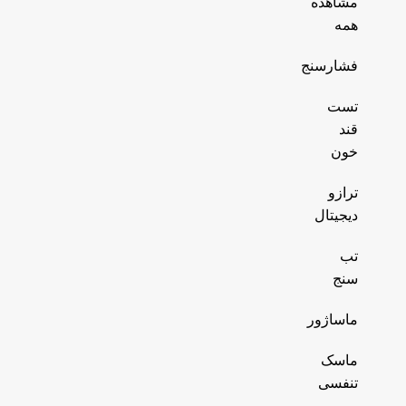
مشاهده
همه
فشارسنج
تست
قند
خون
ترازو
دیجیتال
تب
سنج
ماساژور
ماسک
تنفسی