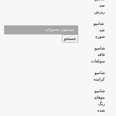
ضد
ریزش
شامپو
ضد
شوره
جستجو
شامپو
فاقد
سولفات
شامپو
کراتینه
شامپو
موهای
رنگ
شده