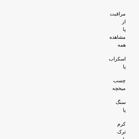
مراقبت
از
پا
مشاهده
همه
اسکراب
پا
چسب
میخچه
سنگ
پا
کرم
ترک