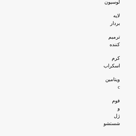
لوسیون
لایه
بردار
ترمیم
کننده
کرم
اسکراب
ویتامین
c
فوم
و
ژل
شستشو