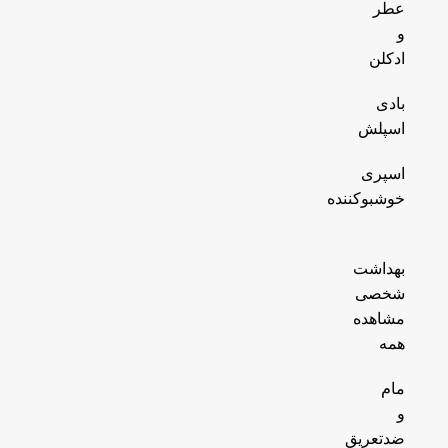
عطر
و
ادکلن
بادی
اسپلش
اسپری
خوشبوکننده
بهداشت
شخصی
مشاهده
همه
مام
و
ضدتعریق