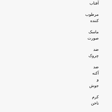
آفتاب
مرطوب
کننده
ماسک
صورت
ضد
چروک
ضد
آکنه
و
جوش
کرم
ناخن