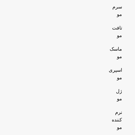
سرم
مو
تافت
مو
ماسک
مو
اسپری
مو
ژل
مو
نرم
کننده
مو