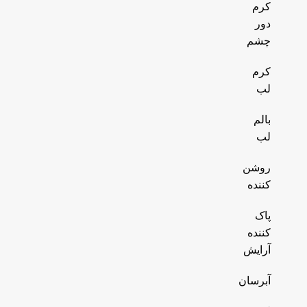
کرم
دور
چشم
کرم
لب
بالم
لب
روشن
کننده
پاک
کننده
آرایش
آبرسان