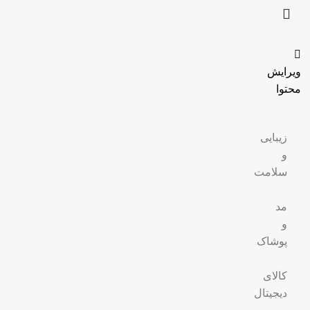
ویرایش
محتوا
زیبایی
و
سلامت
مد
و
پوشاک
کالای
دیجیتال