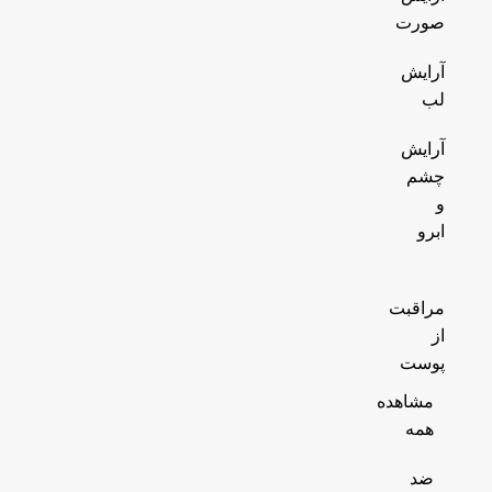
صورت
آرایش
لب
آرایش
چشم
و
ابرو
مراقبت
از
پوست
مشاهده
همه
ضد