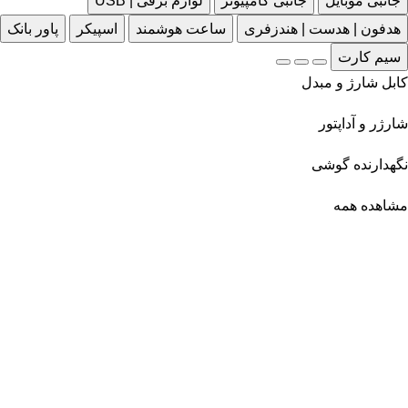
جانبی موبایل
جانبی کامپیوتر
لوازم برقی | USB
هدفون | هدست | هندزفری
ساعت هوشمند
اسپیکر
پاور بانک
سیم کارت
کابل شارژ و مبدل
شارژر و آداپتور
نگهدارنده گوشی
مشاهده همه