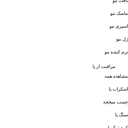
تافت مو
ماسک مو
اسپری مو
ژل مو
نرم کننده مو
مراقبت از پا
مشاهده همه
اسکراب پا
چسب میخچه
سنگ پا
کرم ترک پا