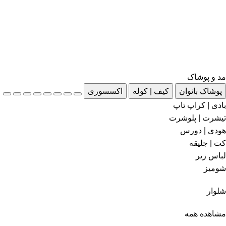
مد و پوشاک
پوشاک بانوان
کیف | کوله
اکسسوری
بادی | کراپ تاپ
تیشرت | پلوشرت
هودی | دورس
کت | جلیقه
لباس زیر
شومیز
شلوار
مشاهده همه