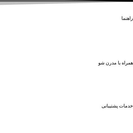
راهنما
راهنمای سفارش
راهنمای پرداخت
نحوه ارسال سفارش
مقررات فروش اینترنتی مدرن شو
همراه با مدرن شو
برندها
درباره ما
تماس با ما
فروش سازمانی
خدمات پشتیبانی
پرسش های متداول
سیاست مرجوعی کالا
حریم خصوصی