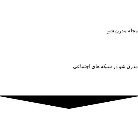
گزارش باگ
پشتیبانی فوری: ۹۸۹۳۸۷۰۴۷۴۷۴+
همه روزه (غیر از ایام تعطیل) از ساعت 9 تا 18
مجله مدرن شو
مجله مدرن شو
عضویت در مجله مدرن شو
مدرن شو در شبکه های اجتماعی
تمام حقوق متعلق به
شرکت فن آوری اطلاعات ماوراء
روز
است.