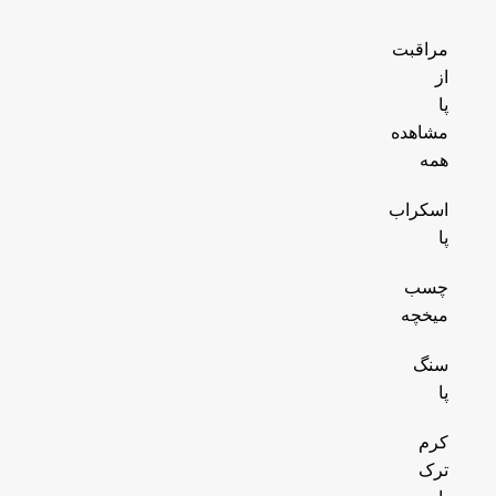
مراقبت
از
پا
مشاهده
همه
اسکراب
پا
چسب
میخچه
سنگ
پا
کرم
ترک