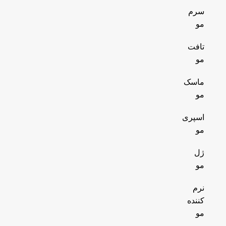
سرم
مو
تافت
مو
ماسک
مو
اسپری
مو
ژل
مو
نرم
کننده
مو