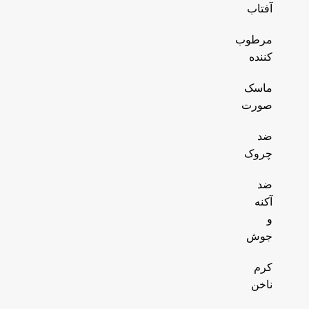
آفتاب
مرطوب
کننده
ماسک
صورت
ضد
چروک
ضد
آکنه
و
جوش
کرم
ناخن