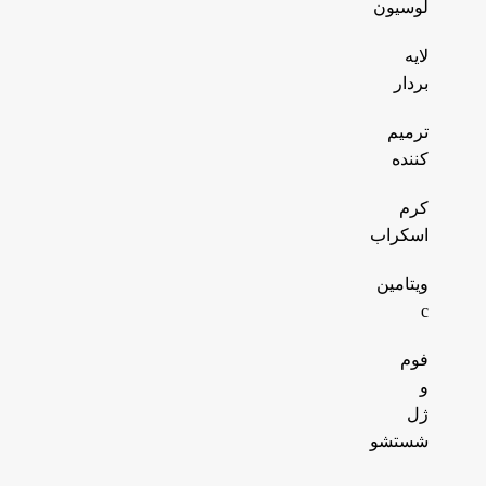
لوسیون
لایه
بردار
ترمیم
کننده
کرم
اسکراب
ویتامین
c
فوم
و
ژل
شستشو