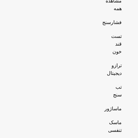
مشاهده
همه
فشارسنج
تست
قند
خون
ترازو
دیجیتال
تب
سنج
ماساژور
ماسک
تنفسی