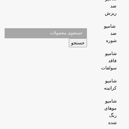
ضد
ریزش
شامپو
ضد
شوره
جستجو
شامپو
فاقد
سولفات
شامپو
کراتینه
شامپو
موهای
رنگ
شده