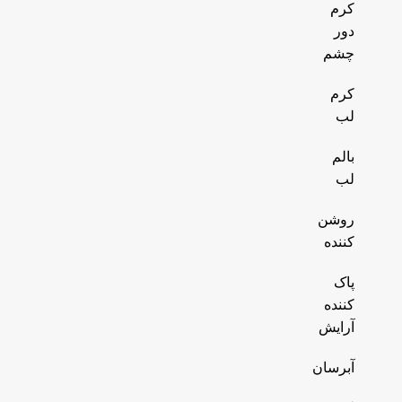
کرم
دور
چشم
کرم
لب
بالم
لب
روشن
کننده
پاک
کننده
آرایش
آبرسان