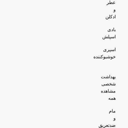
عطر
و
ادکلن
بادی
اسپلش
اسپری
خوشبوکننده
بهداشت
شخصی
مشاهده
همه
مام
و
ضدتعریق