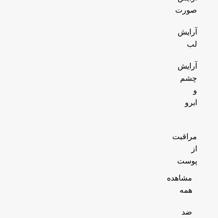
صورت
آرایش
لب
آرایش
چشم
و
ابرو
مراقبت
از
پوست
مشاهده
همه
ضد