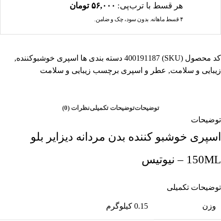
هر قسط با ترب‌پی:
۵۶,۰۰۰
تومان
۴ قسط ماهانه. بدون سود، چک و ضامن.
کد محصول (SKU)
400191187
دسته بندی ها
اسپری خوشبوکننده
,
زیبایی و سلامت
,
عطر و اسپری
برچسب
زیبایی و سلامت
توضیحات
توضیحات تکمیلی
نظرات (0)
توضیحات
اسپری خوشبو کننده بدن مردانه دیزایر بلو
150ML – نیوتیس
توضیحات تکمیلی
وزن
0.15 کیلوگرم