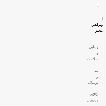
ویرایش
محتوا
زیبایی
و
سلامت
مد
و
پوشاک
کالای
دیجیتال