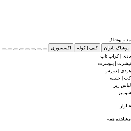
مد و پوشاک
پوشاک بانوان
کیف | کوله
اکسسوری
بادی | کراپ تاپ
تیشرت | پلوشرت
هودی | دورس
کت | جلیقه
لباس زیر
شومیز
شلوار
مشاهده همه