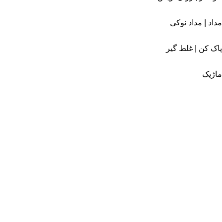
مداد | مداد نوکی
پاک کن | غلط گیر
ماژیک