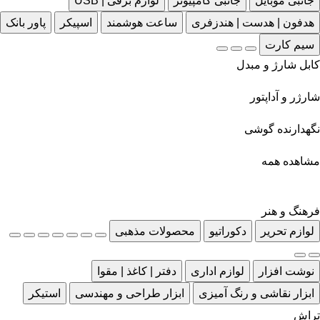
جانبی موبایل
جانبی کامپیوتر
لوازم برقی | USB
هدفون | هدست | هندزفری
ساعت هوشمند
اسپیکر
پاور بانک
سیم کارت
کابل شارژ و مبدل
شارژر و آداپتور
نگهدارنده گوشی
مشاهده همه
فرهنگ و هنر
لوازم تحریر
دکوراتیو
محصولات مذهبی
نوشت افزار
لوازم اداری
دفتر | کاغذ | مقوا
ابزار نقاشی و رنگ آمیزی
ابزار طراحی و مهندسی
استیکر
تراش