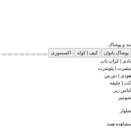
مد و پوشاک
پوشاک بانوان
کیف | کوله
اکسسوری
بادی | کراپ تاپ
تیشرت | پلوشرت
هودی | دورس
کت | جلیقه
لباس زیر
شومیز
شلوار
مشاهده همه