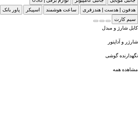
جانبی موبایل
جانبی کامپیوتر
لوازم برقی | USB
هدفون | هدست | هندزفری
ساعت هوشمند
اسپیکر
پاور بانک
سیم کارت
کابل شارژ و مبدل
شارژر و آداپتور
نگهدارنده گوشی
مشاهده همه