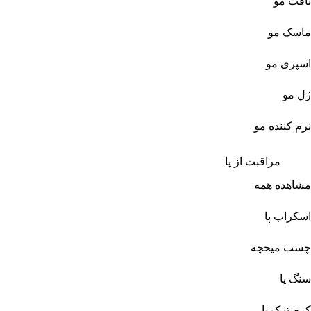
تافت مو
ماسک مو
اسپری مو
ژل مو
نرم کننده مو
مراقبت از پا
مشاهده همه
اسکراب پا
چسب میخچه
سنگ پا
کرم ترک پا