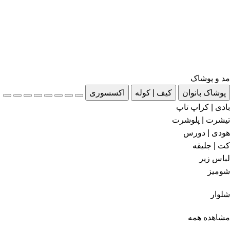
مد و پوشاک
پوشاک بانوان
کیف | کوله
اکسسوری
بادی | کراپ تاپ
تیشرت | پلوشرت
هودی | دورس
کت | جلیقه
لباس زیر
شومیز
شلوار
مشاهده همه