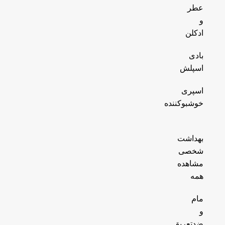
عطر
و
ادکلن
بادی
اسپلش
اسپری
خوشبوکننده
بهداشت
شخصی
مشاهده
همه
مام
و
ضدتعریق