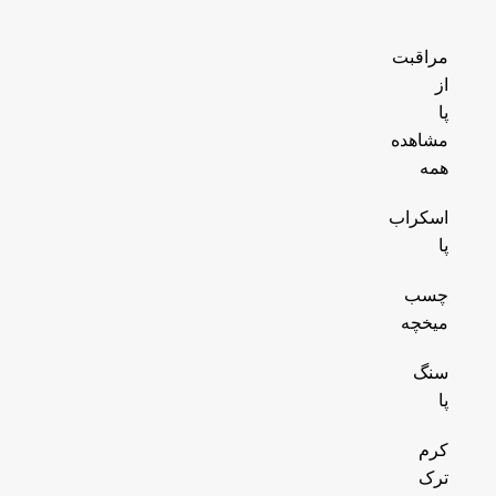
مراقبت
از
پا
مشاهده
همه
اسکراب
پا
چسب
میخچه
سنگ
پا
کرم
ترک