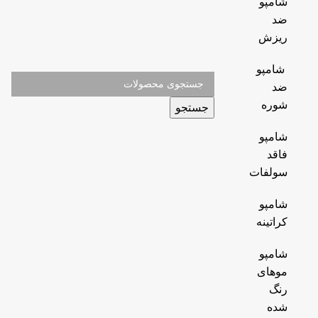
شامپو
ضد
ریزش
شامپو
ضد
شوره
جستجو
شامپو
فاقد
سولفات
شامپو
کراتینه
شامپو
موهای
رنگ
شده