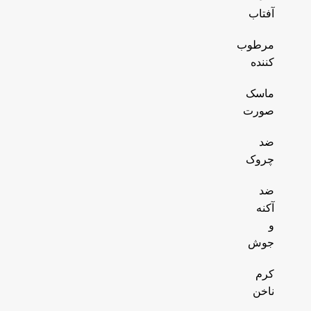
آفتاب
مرطوب
کننده
ماسک
صورت
ضد
چروک
ضد
آکنه
و
جوش
کرم
ناخن