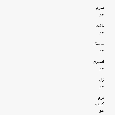
سرم
مو
تافت
مو
ماسک
مو
اسپری
مو
ژل
مو
نرم
کننده
مو