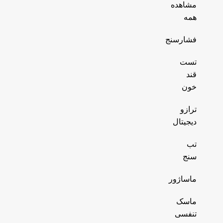
مشاهده
همه
فشارسنج
تست
قند
خون
ترازو
دیجیتال
تب
سنج
ماساژور
ماسک
تنفسی