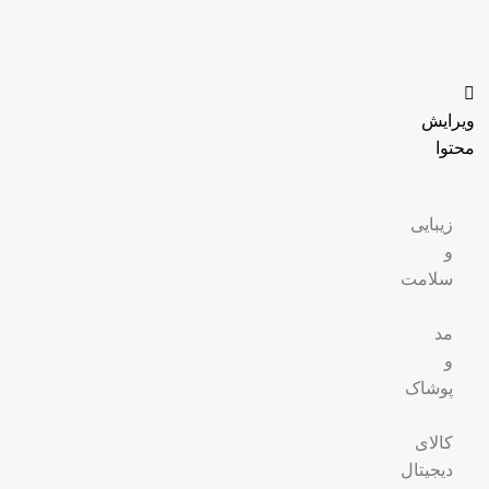
ویرایش
محتوا
زیبایی
و
سلامت
مد
و
پوشاک
کالای
دیجیتال