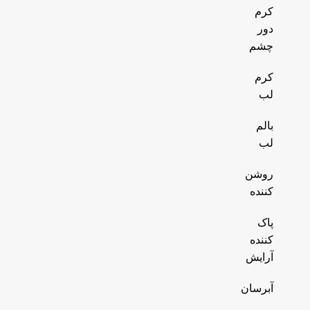
کرم
دور
چشم
کرم
لب
بالم
لب
روشن
کننده
پاک
کننده
آرایش
آبرسان