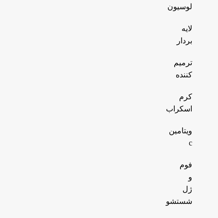
لوسیون
لایه
بردار
ترمیم
کننده
کرم
اسکراب
ویتامین
c
فوم
و
ژل
شستشو