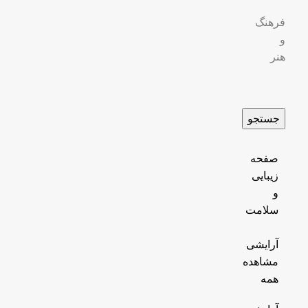
فرهنگ
و
هنر
جستجو
صفحه
زیبایی
و
سلامت
آرایشی
مشاهده
همه