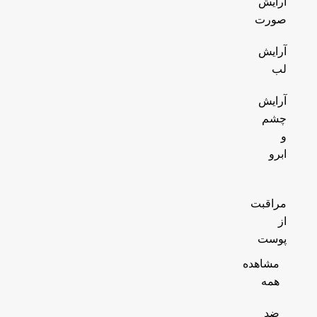
آرایش
صورت
آرایش
لب
آرایش
چشم
و
ابرو
مراقبت
از
پوست
مشاهده
همه
ضد