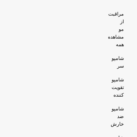
مراقبت
از
مو
مشاهده
همه
شامپو
سر
شامپو
تقویت
کننده
شامپو
ضد
خارش