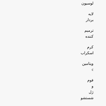
لوسیون
لایه
بردار
ترمیم
کننده
کرم
اسکراب
ویتامین
c
فوم
و
ژل
شستشو