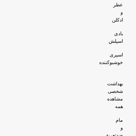
عطر
و
ادکلن
بادی
اسپلش
اسپری
خوشبوکننده
بهداشت
شخصی
مشاهده
همه
مام
و
ضدتعریق