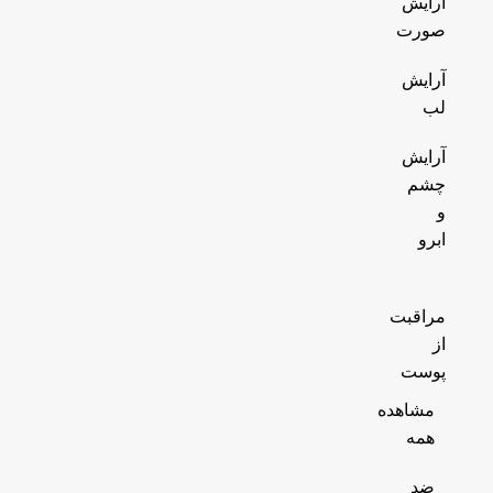
آرایش
صورت
آرایش
لب
آرایش
چشم
و
ابرو
مراقبت
از
پوست
مشاهده
همه
ضد