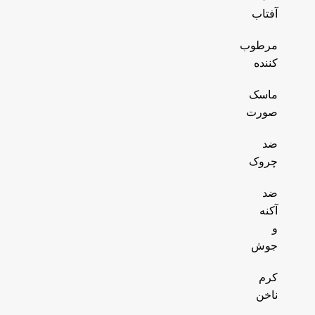
آفتاب
مرطوب
کننده
ماسک
صورت
ضد
چروک
ضد
آکنه
و
جوش
کرم
ناخن