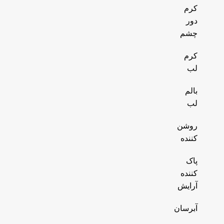
کرم
دور
چشم
کرم
لب
بالم
لب
روشن
کننده
پاک
کننده
آرایش
آبرسان