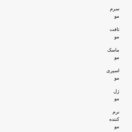
سرم
مو
تافت
مو
ماسک
مو
اسپری
مو
ژل
مو
نرم
کننده
مو