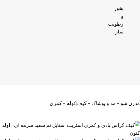
بخور
و
رطوبت
ساز
مدرن شو
»
مد و پوشاک
»
کیف|کوله
»
کمری