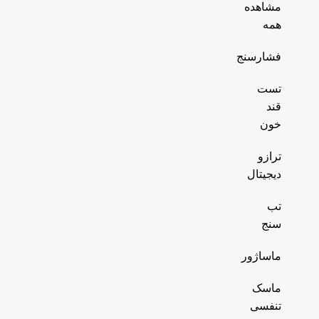
مشاهده
همه
فشارسنج
تست
قند
خون
ترازو
دیجیتال
تب
سنج
ماساژور
ماسک
تنفسی