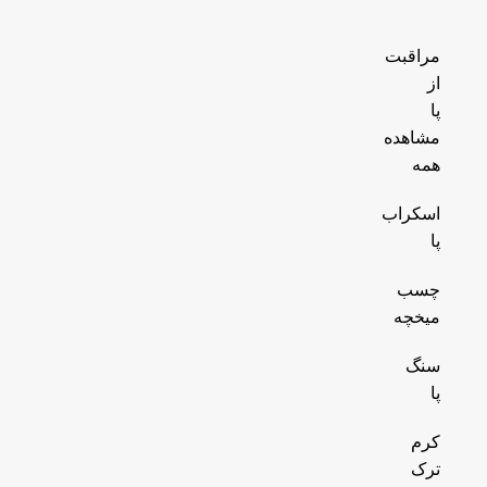
مراقبت
از
پا
مشاهده
همه
اسکراب
پا
چسب
میخچه
سنگ
پا
کرم
ترک