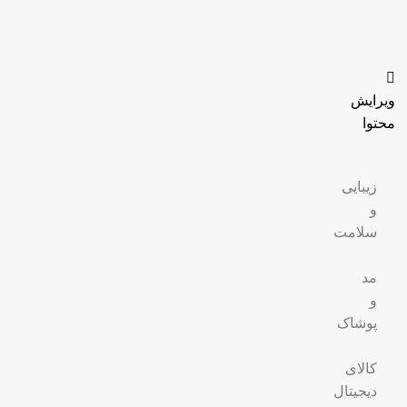
ویرایش
محتوا
زیبایی
و
سلامت
مد
و
پوشاک
کالای
دیجیتال