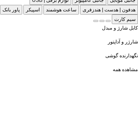
جانبی موبایل
جانبی کامپیوتر
لوازم برقی | USB
هدفون | هدست | هندزفری
ساعت هوشمند
اسپیکر
پاور بانک
سیم کارت
کابل شارژ و مبدل
شارژر و آداپتور
نگهدارنده گوشی
مشاهده همه