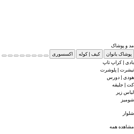
مد و پوشاک
پوشاک بانوان
کیف | کوله
اکسسوری
بادی | کراپ تاپ
تیشرت | پلوشرت
هودی | دورس
کت | جلیقه
لباس زیر
شومیز
شلوار
مشاهده همه