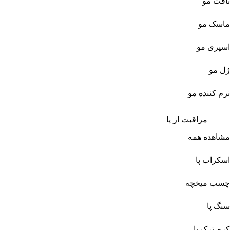
تافت مو
ماسک مو
اسپری مو
ژل مو
نرم کننده مو
مراقبت از پا
مشاهده همه
اسکراب پا
چسب میخچه
سنگ پا
کرم ترک پا