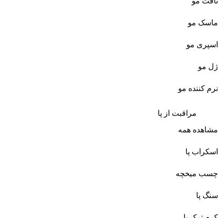
تافت مو
ماسک مو
اسپری مو
ژل مو
نرم کننده مو
مراقبت از پا
مشاهده همه
اسکراب پا
چسب میخچه
سنگ پا
کرم ترک پا