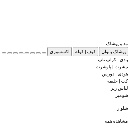
مد و پوشاک
پوشاک بانوان
کیف | کوله
اکسسوری
بادی | کراپ تاپ
تیشرت | پلوشرت
هودی | دورس
کت | جلیقه
لباس زیر
شومیز
شلوار
مشاهده همه