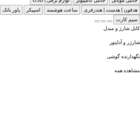
جانبی موبایل
جانبی کامپیوتر
لوازم برقی | USB
هدفون | هدست | هندزفری
ساعت هوشمند
اسپیکر
پاور بانک
سیم کارت
کابل شارژ و مبدل
شارژر و آداپتور
نگهدارنده گوشی
مشاهده همه