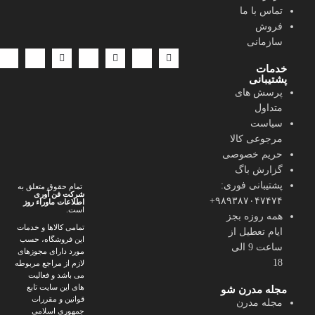
تماس با ما
شیک و هوشمندانه.
فروش
ارسال سریع | پرداخت امن | پشتیبانی فعال | حمایت از کالای ایرانی
سازمانی
خدمات
پشتیبانی
پرسش های
متداول
سیاست
مرجوعی کالا
حریم خصوصی
گزارش باگ
پشتیبانی فوری:
تمام حقوق متعلق به
شرکت فن آوری
۹۸۹۳۸۷۰۴۷۴۷۴+
اطلاعات ماوراء
روز
است.
همه روزه بجز
تمامی کالاها و خدمات
ایام تعطیل از
این فروشگاه، حسب
ساعت 9 الی
مورد دارای مجوزهای
18
لازم از مراجع مربوطه
می باشد و فعالیت
های این سایت تابع
مجله مدرن شو
قوانین و مقررات
مجله مدرن
جمهوری اسلامی