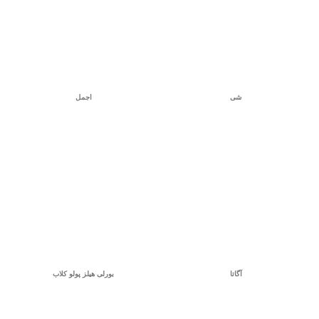
شی
اجمل
آگاتا
بورلی هیلز پولو کلاب