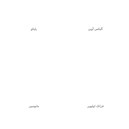
آلیکس آوین
پاپکو
فرانک اولیویر
مابوسین