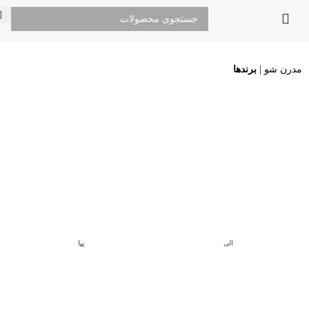
مدرن شو
|
برندها
الی
پپا