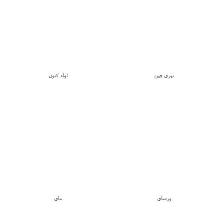
تیری جین
اولد کتون
ورسای
مای