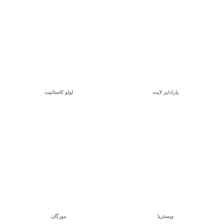
پارادایز لایت
لولو کاستانیت
ویستریا
مورگان