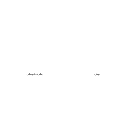
پویزیا
پینو سیلوستره