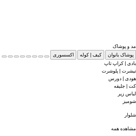
مد و پوشاک
پوشاک بانوان
کیف | کوله
اکسسوری
بادی | کراپ تاپ
تیشرت | پلوشرت
هودی | دورس
کت | جلیقه
لباس زیر
شومیز
شلوار
مشاهده همه