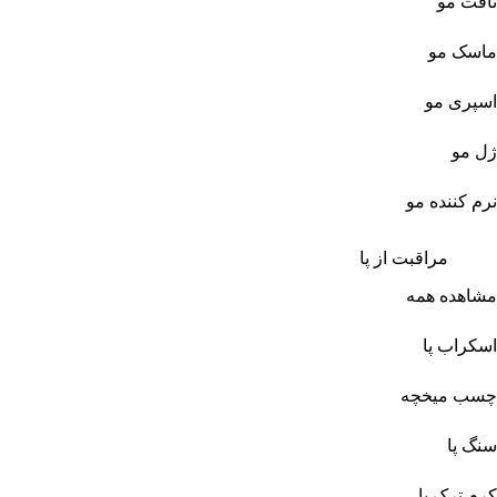
تافت مو
ماسک مو
اسپری مو
ژل مو
نرم کننده مو
مراقبت از پا
مشاهده همه
اسکراب پا
چسب میخچه
سنگ پا
کرم ترک پا