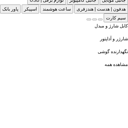
جانبی موبایل
جانبی کامپیوتر
لوازم برقی | USB
هدفون | هدست | هندزفری
ساعت هوشمند
اسپیکر
پاور بانک
سیم کارت
کابل شارژ و مبدل
شارژر و آداپتور
نگهدارنده گوشی
مشاهده همه