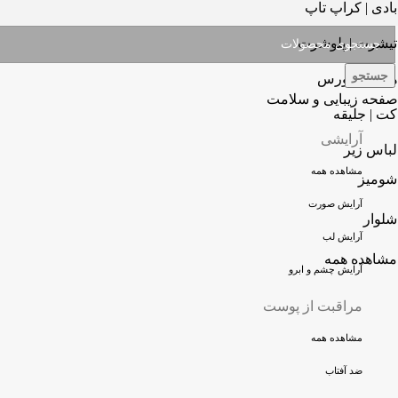
بادی | کراپ تاپ
تیشرت | پلوشرت
جستجو
هودی | دورس
صفحه زیبایی و سلامت
کت | جلیقه
آرایشی
لباس زیر
مشاهده همه
شومیز
آرایش صورت
شلوار
آرایش لب
مشاهده همه
آرایش چشم و ابرو
مراقبت از پوست
مشاهده همه
ضد آفتاب