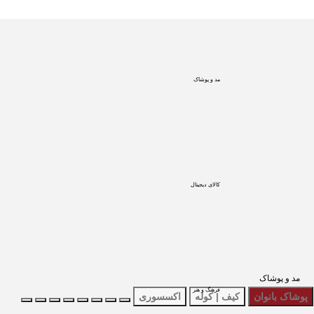
مد و پوشاک
کالای دیجیتال
مد و پوشاک
فرهنگ و هنر
پوشاک بانوان
کیف | کوله
اکسسوری