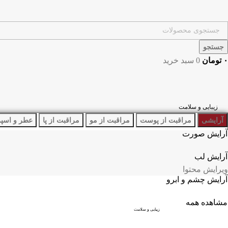
🔥
محصولات
جستجو
تخفیف‌دار
۰
تومان
0
سبد خرید
با
قیمت‌های
زیبایی و سلامت
ویژه
آرایشی
مراقبت از پوست
مراقبت از مو
مراقبت از پا
عطر و اسپ
آرایش صورت
آرایش لب
ویرایش محتوا
آرایش چشم و ابرو
مشاهده همه
زیبایی و سلامت