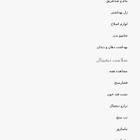
مام و ضدتعریق
ژل بهداشتی
لوازم اصلاح
شامپو بدن
بهداشت دهان و دندان
سلامت دیجیتال
مشاهده همه
فشارسنج
تست قند خون
ترازو دیجیتال
تب سنج
ماساژور