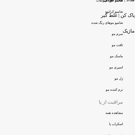
شامپو فاقد سولفات
شامپو کراتینه
پاک کن | غلط گیر
شامپو موهای رنگ شده
ماژیک
سرم مو
تافت مو
ماسک مو
اسپری مو
ژل مو
نرم کننده مو
مراقبت از پا
مشاهده همه
اسکراب پا