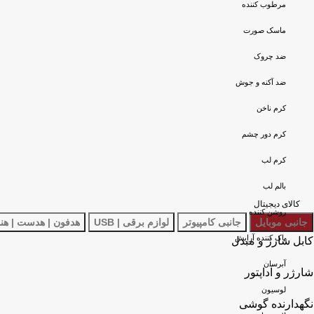
مرطوب کننده
ماسک صورت
ضد چروک
ضد آکنه و جوش
کرم ناخن
کرم دور چشم
کرم لب
بالم لب
کالای دیجیتال
روشن کننده
جانبی موبایل
جانبی کامپیوتر
لوازم برقی | USB
هدفون | هدست | هن
پاک کننده آرایش
کابل شارژ و مبدل
آبرسان
شارژر و آداپتور
لوسیون
نگهدارنده گوشی