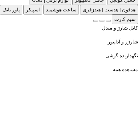
جانبی موبایل
جانبی کامپیوتر
لوازم برقی | USB
هدفون | هدست | هندزفری
ساعت هوشمند
اسپیکر
پاور بانک
سیم کارت
کابل شارژ و مبدل
شارژر و آداپتور
نگهدارنده گوشی
مشاهده همه