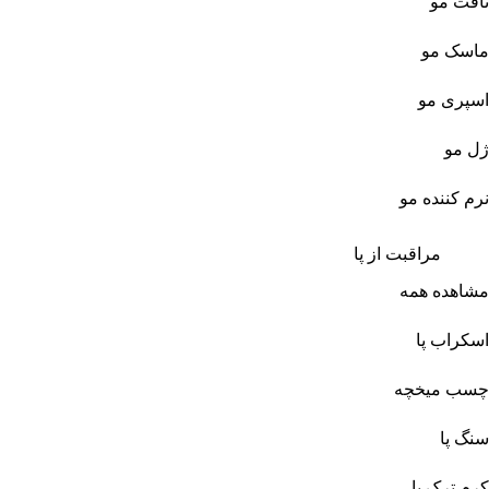
تافت مو
ماسک مو
اسپری مو
ژل مو
نرم کننده مو
مراقبت از پا
مشاهده همه
اسکراب پا
چسب میخچه
سنگ پا
کرم ترک پا