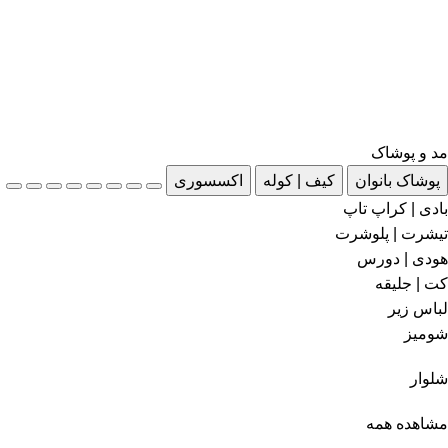
مد و پوشاک
پوشاک بانوان
کیف | کوله
اکسسوری
بادی | کراپ تاپ
تیشرت | پلوشرت
هودی | دورس
کت | جلیقه
لباس زیر
شومیز
شلوار
مشاهده همه