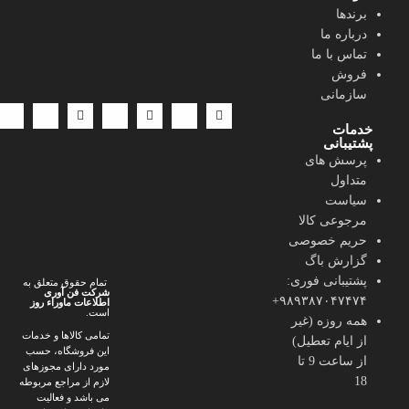
ایران تبدیل شود.
برندها
درباره ما
خرید آنلاین لباس و لوازم آرایشی از مدرن شو یعنی انتخابی آگاهانه،
تماس با ما
شیک و هوشمندانه.
فروش
ارسال سریع | پرداخت امن | پشتیبانی فعال | حمایت از کالای ایرانی
سازمانی
خدمات
پشتیبانی
پرسش های
متداول
سیاست
مرجوعی کالا
حریم خصوصی
گزارش باگ
پشتیبانی فوری:
تمام حقوق متعلق به
شرکت فن آوری
۹۸۹۳۸۷۰۴۷۴۷۴+
اطلاعات ماوراء
روز
است.
همه روزه (غیر
تمامی کالاها و خدمات
از ایام تعطیل)
این فروشگاه، حسب
از ساعت 9 تا
مورد دارای مجوزهای
18
لازم از مراجع مربوطه
می باشد و فعالیت