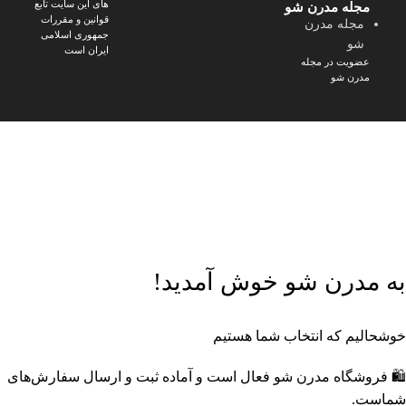
های این سایت تابع
مجله مدرن شو
قوانین و مقررات
مجله مدرن
جمهوری اسلامی
شو
ایران است
عضویت در مجله
مدرن شو
🎁
پک‌های ویژه مدرن شو
خرید اقتصادی با تخفیف‌های جذاب
🔥
محصولات تخفیف‌دار
با قیمت‌های ویژه
🔔
عضویت در کانال بله مدرن
شو
خرید ارزان‌تر و پیشنهادهای ویژه
📸
اینستاگرام مدرن شو
جدیدترین محصولات و ترندها
به مدرن شو خوش آمدید!
خوشحالیم که انتخاب شما هستیم
🛍️ فروشگاه مدرن شو فعال است و آماده ثبت و ارسال سفارش‌های
شماست.