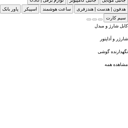
جانبی موبایل
جانبی کامپیوتر
لوازم برقی | USB
هدفون | هدست | هندزفری
ساعت هوشمند
اسپیکر
پاور بانک
سیم کارت
کابل شارژ و مبدل
شارژر و آداپتور
نگهدارنده گوشی
مشاهده همه