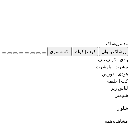
مد و پوشاک
پوشاک بانوان
کیف | کوله
اکسسوری
بادی | کراپ تاپ
تیشرت | پلوشرت
هودی | دورس
کت | جلیقه
لباس زیر
شومیز
شلوار
مشاهده همه