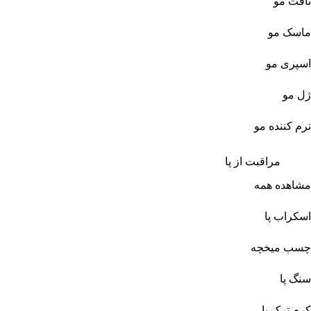
تافت مو
ماسک مو
اسپری مو
ژل مو
نرم کننده مو
مراقبت از پا
مشاهده همه
اسکراب پا
چسب میخچه
سنگ پا
کرم ترک پا