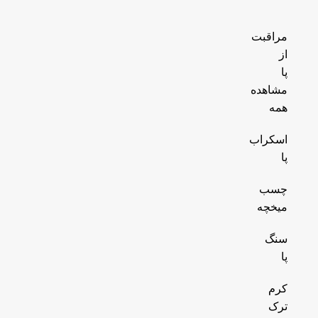
مراقبت
از
پا
مشاهده
همه
اسکراب
پا
چسب
میخچه
سنگ
پا
کرم
ترک