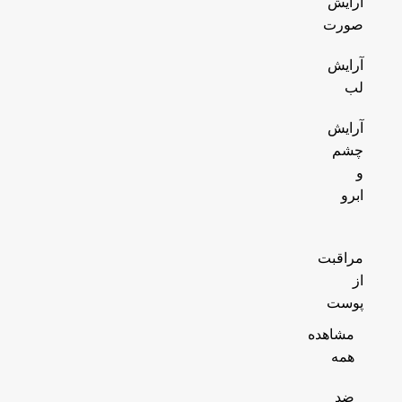
آرایش
صورت
آرایش
لب
آرایش
چشم
و
ابرو
مراقبت
از
پوست
مشاهده
همه
ضد