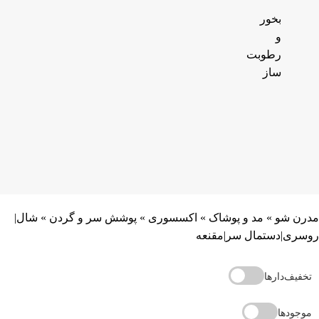
بخور
و
رطوبت
ساز
مدرن شو
»
مد و پوشاک
»
اکسسوری
»
پوشش سر و گردن
»
شال|
روسری|دستمال سر|مقنعه
تخفیف‌دارها
موجودها