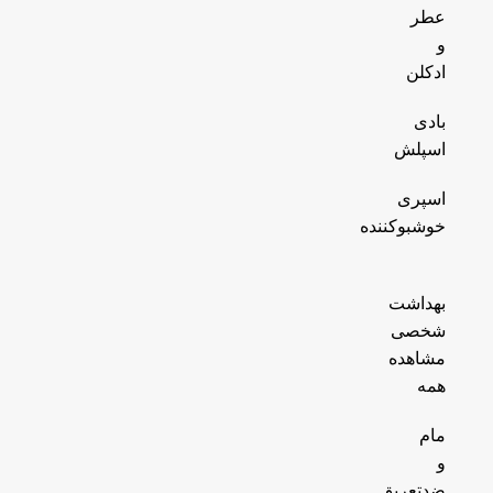
عطر
و
ادکلن
بادی
اسپلش
اسپری
خوشبوکننده
بهداشت
شخصی
مشاهده
همه
مام
و
ضدتعریق