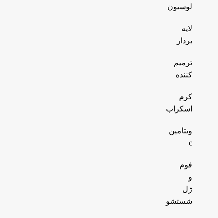
لوسیون
لایه
بردار
ترمیم
کننده
کرم
اسکراب
ویتامین
c
فوم
و
ژل
شستشو