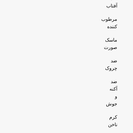
آفتاب
مرطوب
کننده
ماسک
صورت
ضد
چروک
ضد
آکنه
و
جوش
کرم
ناخن