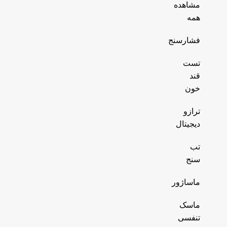
مشاهده
همه
فشارسنج
تست
قند
خون
ترازو
دیجیتال
تب
سنج
ماساژور
ماسک
تنفسی