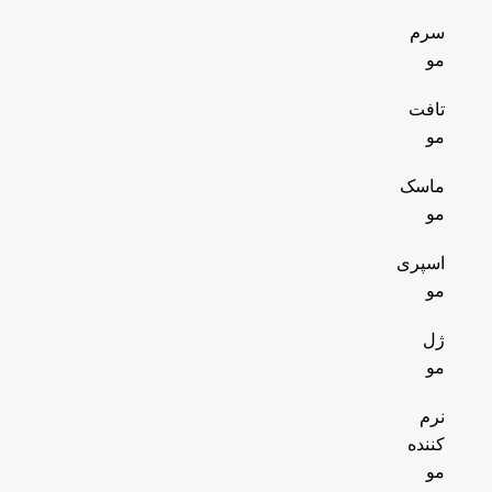
سرم
مو
تافت
مو
ماسک
مو
اسپری
مو
ژل
مو
نرم
کننده
مو