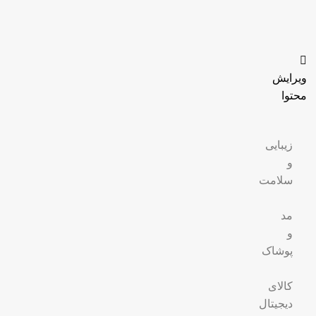
ویرایش
محتوا
زیبایی
و
سلامت
مد
و
پوشاک
کالای
دیجیتال