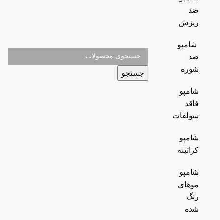
ضد
ریزش
شامپو
ضد
شوره
جستجو
شامپو
فاقد
سولفات
شامپو
کراتینه
شامپو
موهای
رنگ
شده