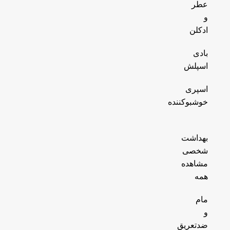
عطر
و
ادکلن
بادی
اسپلش
اسپری
خوشبوکننده
بهداشت
شخصی
مشاهده
همه
مام
و
ضدتعریق