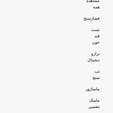
مشاهده
همه
فشارسنج
تست
قند
خون
ترازو
دیجیتال
تب
سنج
ماساژور
ماسک
تنفسی