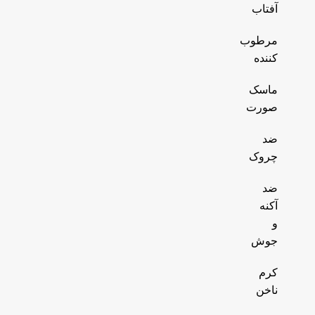
آفتاب
مرطوب
کننده
ماسک
صورت
ضد
چروک
ضد
آکنه
و
جوش
کرم
ناخن