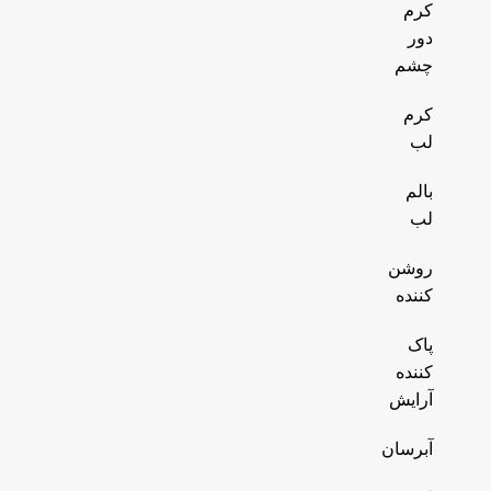
کرم
دور
چشم
کرم
لب
بالم
لب
روشن
کننده
پاک
کننده
آرایش
آبرسان