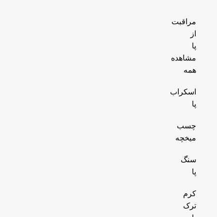
مراقبت
از
پا
مشاهده
همه
اسکراب
پا
چسب
میخچه
سنگ
پا
کرم
ترک