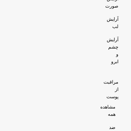
صورت
آرایش
لب
آرایش
چشم
و
ابرو
مراقبت
از
پوست
مشاهده
همه
ضد