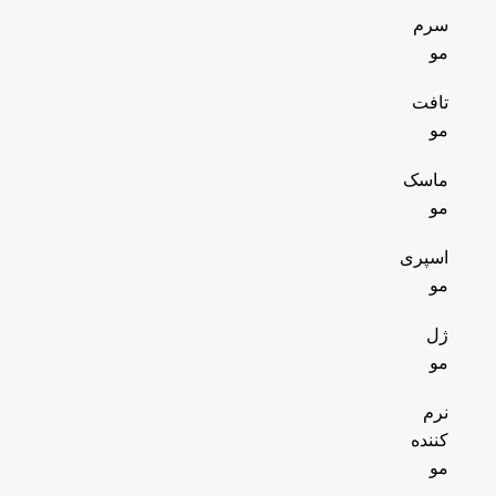
سرم
مو
تافت
مو
ماسک
مو
اسپری
مو
ژل
مو
نرم
کننده
مو