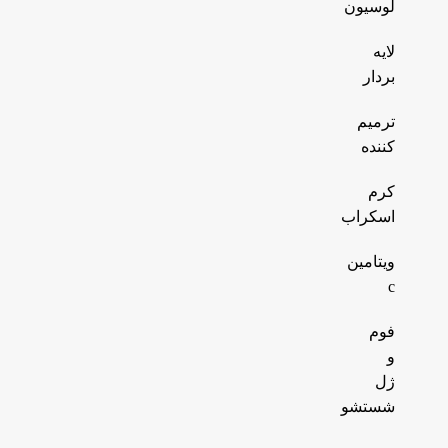
لوسیون
لایه
بردار
ترمیم
کننده
کرم
اسکراب
ویتامین
c
فوم
و
ژل
شستشو