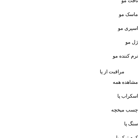
تافت مو
ماسک مو
اسپری مو
ژل مو
نرم کننده مو
مراقبت از پا
مشاهده همه
اسکراب پا
چسب میخچه
سنگ پا
کرم ترک پا