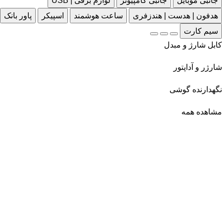
جانبی موبایل
جانبی کامپیوتر
لوازم برقی | USB
هدفون | هدست | هندزفری
ساعت هوشمند
اسپیکر
پاور بانک
سیم کارت
کابل شارژ و مبدل
شارژر و آداپتور
نگهدارنده گوشی
مشاهده همه