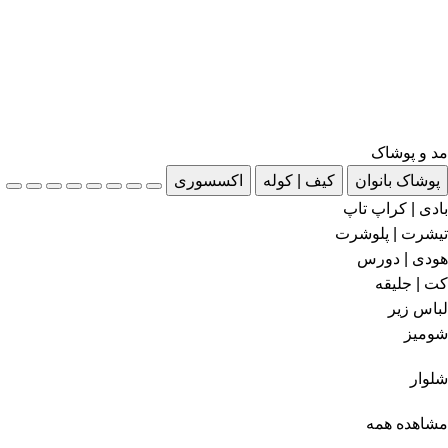
مد و پوشاک
پوشاک بانوان
کیف | کوله
اکسسوری
بادی | کراپ تاپ
تیشرت | پلوشرت
هودی | دورس
کت | جلیقه
لباس زیر
شومیز
شلوار
مشاهده همه