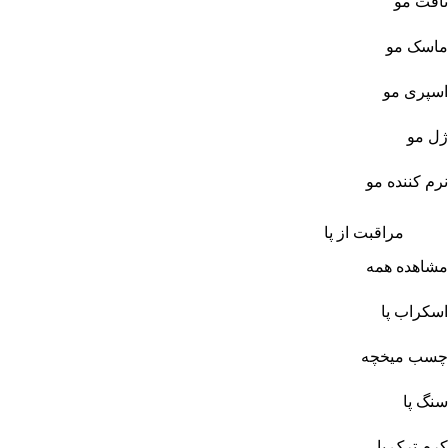
تافت مو
ماسک مو
اسپری مو
ژل مو
نرم کننده مو
مراقبت از پا
مشاهده همه
اسکراب پا
چسب میخچه
سنگ پا
کرم ترک پا