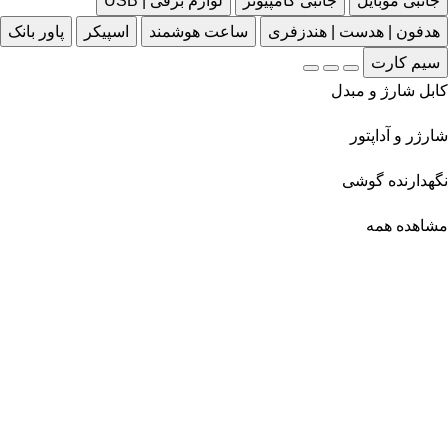
جانبی موبایل
جانبی کامپیوتر
لوازم برقی | USB
هدفون | هدست | هندزفری
ساعت هوشمند
اسپیکر
پاور بانک
سیم کارت
کابل شارژ و مبدل
شارژر و آداپتور
نگهدارنده گوشی
مشاهده همه