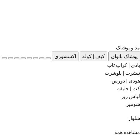
مد و پوشاک
پوشاک بانوان
کیف | کوله
اکسسوری
بادی | کراپ تاپ
تیشرت | پلوشرت
هودی | دورس
کت | جلیقه
لباس زیر
شومیز
شلوار
مشاهده همه