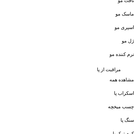
تافت مو
ماسک مو
اسپری مو
ژل مو
نرم کننده مو
مراقبت از پا
مشاهده همه
اسکراب پا
چسب میخچه
سنگ پا
کرم ترک پا