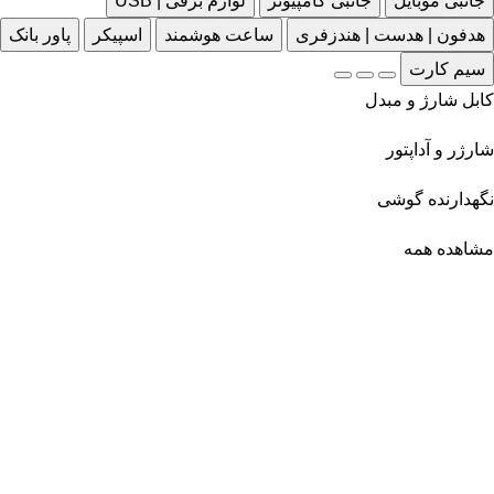
جانبی موبایل
جانبی کامپیوتر
لوازم برقی | USB
هدفون | هدست | هندزفری
ساعت هوشمند
اسپیکر
پاور بانک
سیم کارت
کابل شارژ و مبدل
شارژر و آداپتور
نگهدارنده گوشی
مشاهده همه