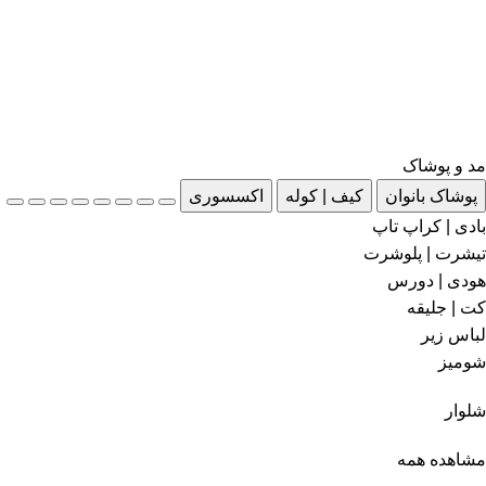
مد و پوشاک
پوشاک بانوان
کیف | کوله
اکسسوری
بادی | کراپ تاپ
تیشرت | پلوشرت
هودی | دورس
کت | جلیقه
لباس زیر
شومیز
شلوار
مشاهده همه