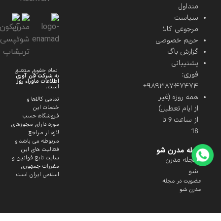
متداول
سیاست
مرجوعی کالا
حریم خصوصی
گزارش باگ
پشتیبانی
تمام حقوق متعلق
فوری:
به
شرکت فن آوری
اطلاعات ماوراء
روز
۹۸۹۳۸۷۰۴۷۴۷۴+
است.
همه روزه (غیر
تمامی کالاها و
از ایام تعطیل)
خدمات این
فروشگاه، حسب
از ساعت 9 تا
مورد دارای مجوزهای
18
لازم از مراجع
مربوطه می باشد و
مجله مدرن شو
فعالیت های این
سایت تابع قوانین و
مجله مدرن
مقررات جمهوری
شو
اسلامی ایران است
عضویت در مجله
مدرن شو