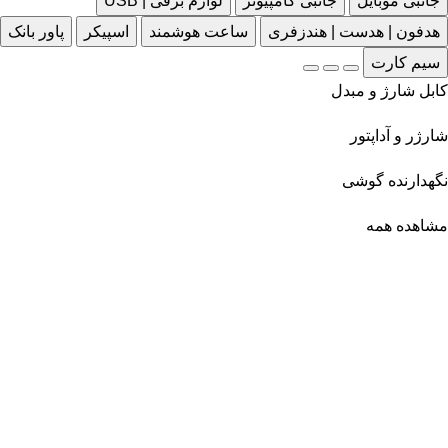
جانبی موبایل
جانبی کامپیوتر
لوازم برقی | USB
هدفون | هدست | هندزفری
ساعت هوشمند
اسپیکر
پاور بانک
سیم کارت
کابل شارژ و مبدل
شارژر و آداپتور
نگهدارنده گوشی
مشاهده همه