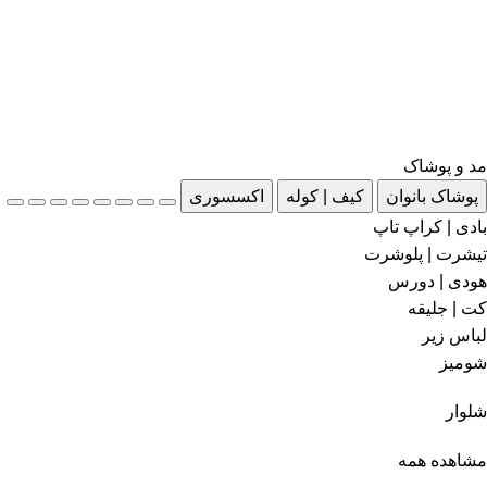
مد و پوشاک
پوشاک بانوان
کیف | کوله
اکسسوری
بادی | کراپ تاپ
تیشرت | پلوشرت
هودی | دورس
کت | جلیقه
لباس زیر
شومیز
شلوار
مشاهده همه