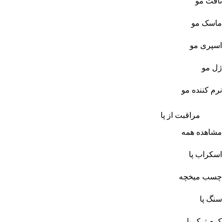
تافت مو
ماسک مو
اسپری مو
ژل مو
نرم کننده مو
مراقبت از پا
مشاهده همه
اسکراب پا
چسب میخچه
سنگ پا
کرم ترک پا