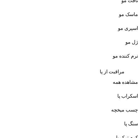
تافت مو
ماسک مو
اسپری مو
ژل مو
نرم کننده مو
مراقبت از پا
مشاهده همه
اسکراب پا
چسب میخچه
سنگ پا
کرم ترک پا