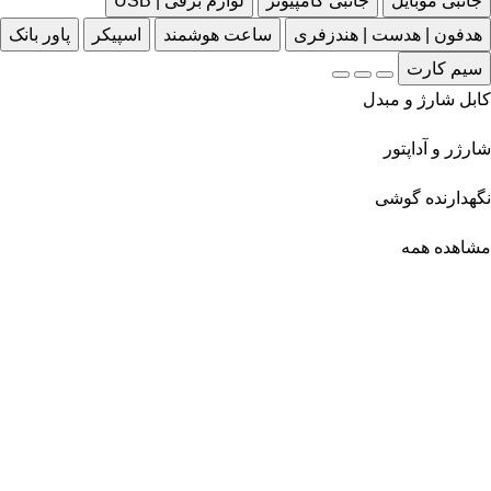
جانبی موبایل
جانبی کامپیوتر
لوازم برقی | USB
هدفون | هدست | هندزفری
ساعت هوشمند
اسپیکر
پاور بانک
سیم کارت
کابل شارژ و مبدل
شارژر و آداپتور
نگهدارنده گوشی
مشاهده همه