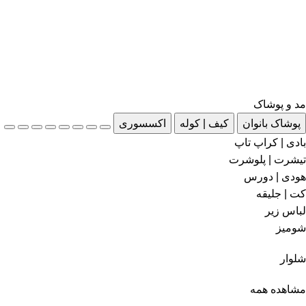
مد و پوشاک
پوشاک بانوان
کیف | کوله
اکسسوری
بادی | کراپ تاپ
تیشرت | پلوشرت
هودی | دورس
کت | جلیقه
لباس زیر
شومیز
شلوار
مشاهده همه