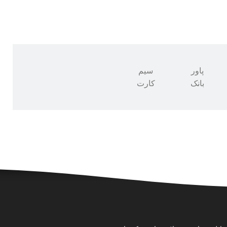
پاور
سیم
بانک
کارت