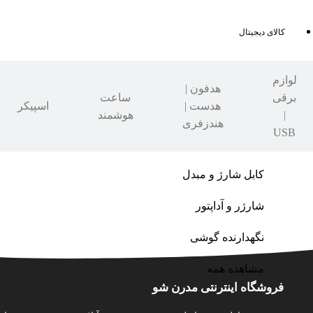
کالای دیجیتال
لوازم
هدفون |
برقی
ساعت
هدست |
اسپیکر
|
هوشمند
هندزفری
USB
کابل شارژ و مبدل
شارژر و آداپتور
نگهدارنده گوشی
مشاهده همه
فروشگاه اینترنتی مدرن شو