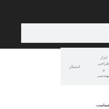
ابزار
راحی
ات تخفیف‌دار
با قیمت‌های ویژه
🔔
عضویت در کانال بله مدرن شو
خری
استیکر
و
هندسی
 شماست.