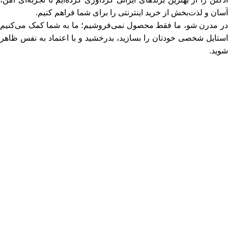
آسان و لذت‌بخش از خرید اینترنتی را برای شما فراهم کنیم.
در مدرن شو، ما فقط محصول نمی‌فروشیم؛ ما به شما کمک می‌کنیم
استایل شخصی خودتان را بسازید، بدرخشید و با اعتماد به‌ نفس ظاهر
شوید.
ما به کیفیت، اصالت، تنوع، نوآوری و حمایت از تولید ایرانی متعهد
هستیم.
با طراحی کاربرمحور، پشتیبانی حرفه‌ای، محتوای آموزشی و
الهام‌بخش و نگاهی ترندمحور، تلاش می‌کنیم فروشگاه مدرن شو
فراتر از یک مارکت‌ پلیس، به مرجع استایل و زیبایی نسل جوان ایران
تبدیل شود.
خرید آنلاین لباس و لوازم آرایشی از مدرن شو یعنی انتخابی آگاهانه،
شیک و هوشمندانه.
ارسال سریع | پرداخت امن | پشتیبانی فعال | حمایت از کالای ایرانی
مشاهده بیشتر