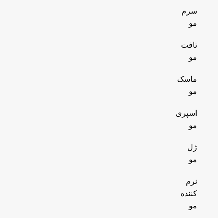
سرم
مو
تافت
مو
ماسک
مو
اسپری
مو
ژل
مو
نرم
کننده
مو