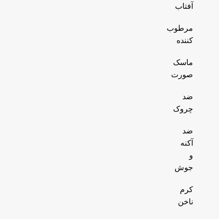
آفتاب
مرطوب
کننده
ماسک
صورت
ضد
چروک
ضد
آکنه
و
جوش
کرم
ناخن