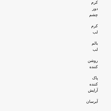
کرم
دور
چشم
کرم
لب
بالم
لب
روشن
کننده
پاک
کننده
آرایش
آبرسان