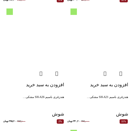
3%
31%
افزودن به سبد خرید
افزودن به سبد خرید
هندزفری باسیم SH-A21 مشکی…
هندزفری باسیم SH-A26 مشکی…
شوش
شوش
۳۷۲,۰۰۰
۳۳۰,۲۰۰
تومان
۳۸۴,۱۰۰
۳۷۵,۲۰۰
تومان
2%
11%