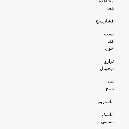
مشاهده
همه
فشارسنج
تست
قند
خون
ترازو
دیجیتال
تب
سنج
ماساژور
ماسک
تنفسی