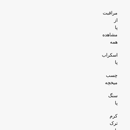
مراقبت
از
پا
مشاهده
همه
اسکراب
پا
چسب
میخچه
سنگ
پا
کرم
ترک