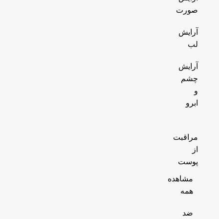
صورت
آرایش
لب
آرایش
چشم
و
ابرو
مراقبت
از
پوست
مشاهده
همه
ضد