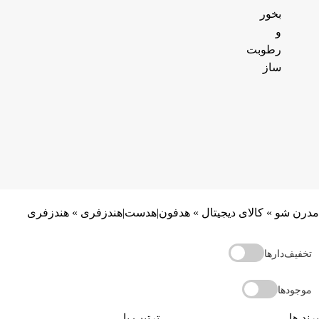
بخور
و
رطوبت
ساز
مدرن شو
»
کالای دیجیتال
»
هدفون|هدست|هندزفری
»
هندزفری
تخفیف‌دارها
موجودها
برند ها
ترتیب با