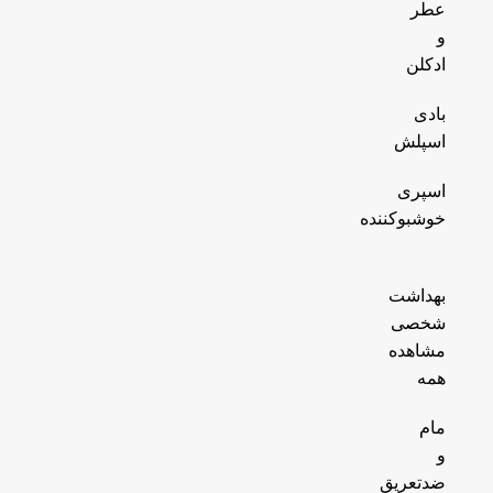
عطر
و
ادکلن
بادی
اسپلش
اسپری
خوشبوکننده
بهداشت
شخصی
مشاهده
همه
مام
و
ضدتعریق