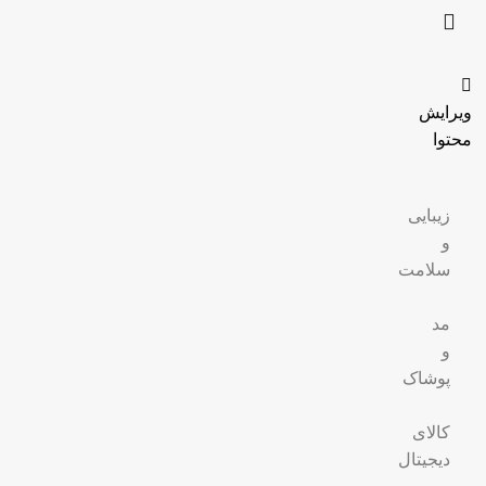
ویرایش
محتوا
زیبایی
و
سلامت
مد
و
پوشاک
کالای
دیجیتال