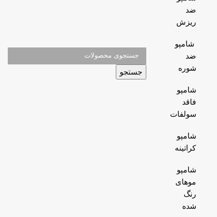
ضد
ریزش
شامپو
ضد
شوره
جستجو
شامپو
فاقد
سولفات
شامپو
کراتینه
شامپو
موهای
رنگ
شده