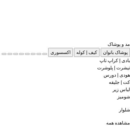
مد و پوشاک
پوشاک بانوان
کیف | کوله
اکسسوری
بادی | کراپ تاپ
تیشرت | پلوشرت
هودی | دورس
کت | جلیقه
لباس زیر
شومیز
شلوار
مشاهده همه