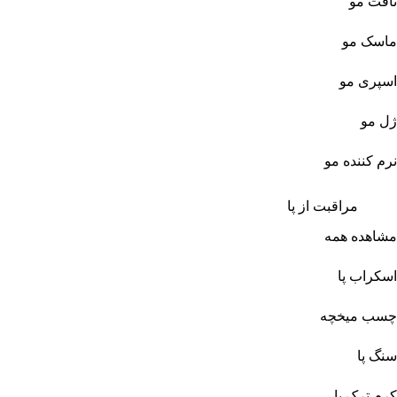
تافت مو
ماسک مو
اسپری مو
ژل مو
نرم کننده مو
مراقبت از پا
مشاهده همه
اسکراب پا
چسب میخچه
سنگ پا
کرم ترک پا