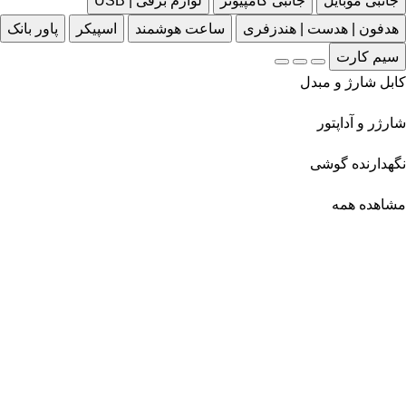
جانبی موبایل
جانبی کامپیوتر
لوازم برقی | USB
هدفون | هدست | هندزفری
ساعت هوشمند
اسپیکر
پاور بانک
سیم کارت
کابل شارژ و مبدل
شارژر و آداپتور
نگهدارنده گوشی
مشاهده همه