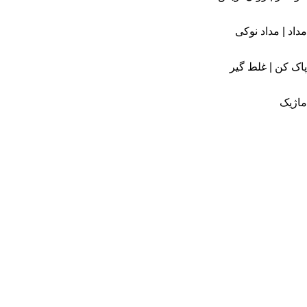
مداد | مداد نوکی
پاک کن | غلط گیر
ماژیک