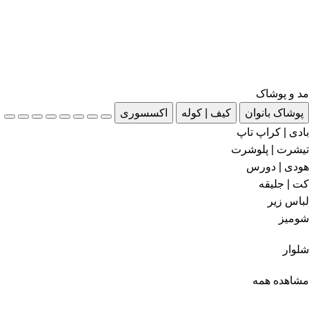
مد و پوشاک
پوشاک بانوان
کیف | کوله
اکسسوری
بادی | کراپ تاپ
تیشرت | پلوشرت
هودی | دورس
کت | جلیقه
لباس زیر
شومیز
شلوار
مشاهده همه