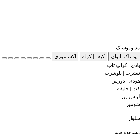
مد و پوشاک
پوشاک بانوان
کیف | کوله
اکسسوری
بادی | کراپ تاپ
تیشرت | پلوشرت
هودی | دورس
کت | جلیقه
لباس زیر
شومیز
شلوار
مشاهده همه