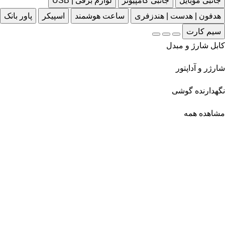
جانبی موبایل
جانبی کامپیوتر
لوازم برقی | USB
هدفون | هدست | هندزفری
ساعت هوشمند
اسپیکر
پاور بانک
سیم کارت
کابل شارژ و مبدل
شارژر و آداپتور
نگهدارنده گوشی
مشاهده همه