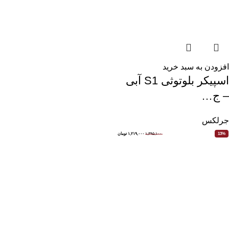
افزودن به سبد خرید
اسپیکر بلوتوثی S1 آبی
– ج…
جرلکس
۱,۳۹۵,۱۰۰
۱,۲۱۹,۰۰۰
تومان
13%