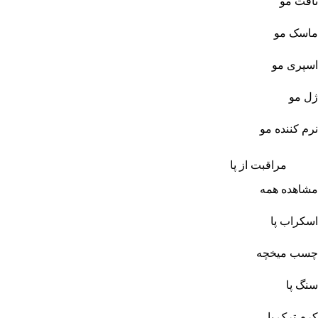
تافت مو
ماسک مو
اسپری مو
ژل مو
نرم کننده مو
مراقبت از پا
مشاهده همه
اسکراب پا
چسب میخچه
سنگ پا
کرم ترک پا