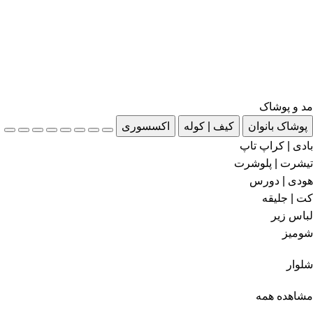
مد و پوشاک
پوشاک بانوان
کیف | کوله
اکسسوری
بادی | کراپ تاپ
تیشرت | پلوشرت
هودی | دورس
کت | جلیقه
لباس زیر
شومیز
شلوار
مشاهده همه