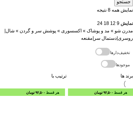
جستجو
نمایش همه 8 نتیجه
نمایش
9
12
18
24
مدرن شو
»
مد و پوشاک
»
اکسسوری
»
پوشش سر و گردن
»
شال|
روسری|دستمال سر|مقنعه
تخفیف‌دارها
موجودها
برند ها
ترتیب با
هر قسط
۹۲,۵۰۰
تومان
هر قسط
۹۲,۵۰۰
تومان