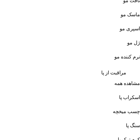
تافت مو
ماسک مو
اسپری مو
ژل مو
نرم کننده مو
مراقبت از پا
مشاهده همه
اسکراب پا
چسب میخچه
سنگ پا
کرم ترک پا