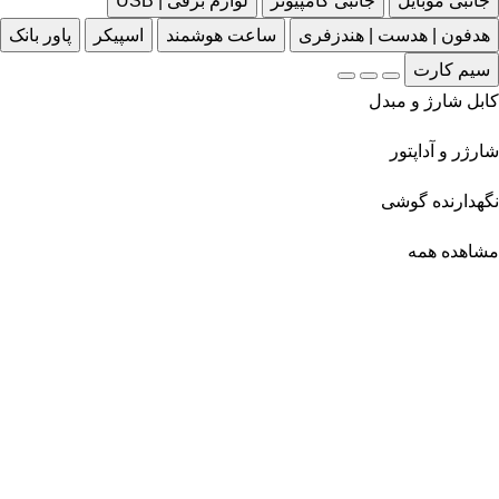
جانبی موبایل
جانبی کامپیوتر
لوازم برقی | USB
هدفون | هدست | هندزفری
ساعت هوشمند
اسپیکر
پاور بانک
سیم کارت
کابل شارژ و مبدل
شارژر و آداپتور
نگهدارنده گوشی
مشاهده همه