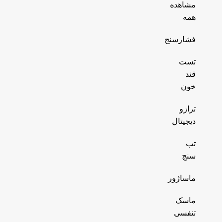
مشاهده
همه
فشارسنج
تست
قند
خون
ترازو
دیجیتال
تب
سنج
ماساژور
ماسک
تنفسی