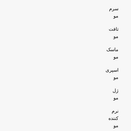
سرم
مو
تافت
مو
ماسک
مو
اسپری
مو
ژل
مو
نرم
کننده
مو