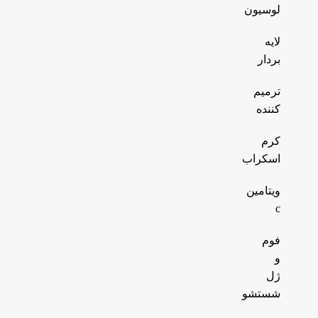
لوسیون
لایه
بردار
ترمیم
کننده
کرم
اسکراب
ویتامین
c
فوم
و
ژل
شستشو