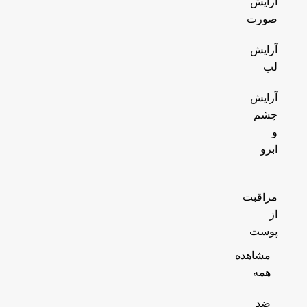
آرایش
صورت
آرایش
لب
آرایش
چشم
و
ابرو
مراقبت
از
پوست
مشاهده
همه
ضد