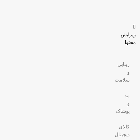
ویرایش
محتوا
زیبایی
و
سلامت
مد
و
پوشاک
کالای
دیجیتال