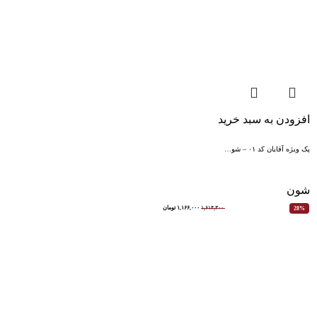
افزودن به سبد خرید
پک ویژه آقایان کد ۰۱ – شو…
شون
۱,۶۱۴,۳۰۰
۱,۱۶۶,۰۰۰
تومان
28%