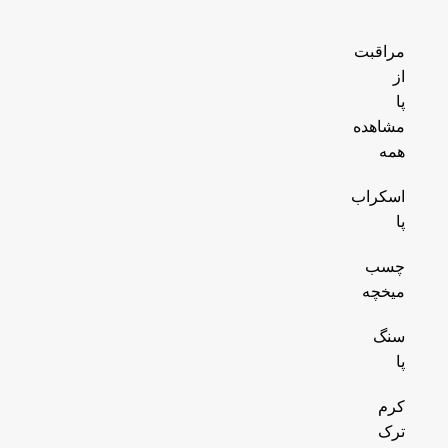
مراقبت
از
پا
مشاهده
همه
اسکراب
پا
چسب
میخچه
سنگ
پا
کرم
ترک