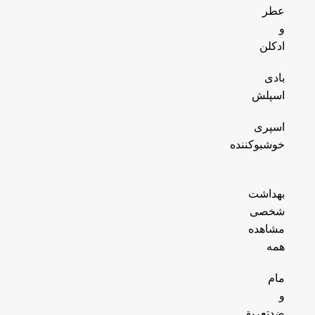
عطر
و
ادکلن
بادی
اسپلش
اسپری
خوشبوکننده
بهداشت
شخصی
مشاهده
همه
مام
و
ضدتعریق