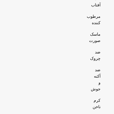
آفتاب
مرطوب
کننده
ماسک
صورت
ضد
چروک
ضد
آکنه
و
جوش
کرم
ناخن