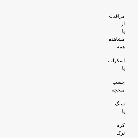
مراقبت
از
پا
مشاهده
همه
اسکراب
پا
چسب
میخچه
سنگ
پا
کرم
ترک