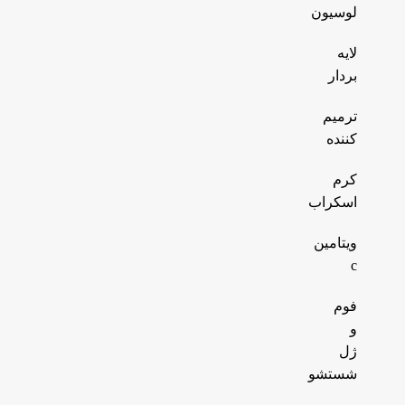
لوسیون
لایه
بردار
ترمیم
کننده
کرم
اسکراب
ویتامین
c
فوم
و
ژل
شستشو