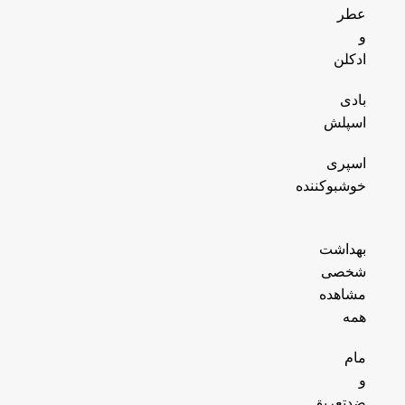
عطر
و
ادکلن
بادی
اسپلش
اسپری
خوشبوکننده
بهداشت
شخصی
مشاهده
همه
مام
و
ضدتعریق