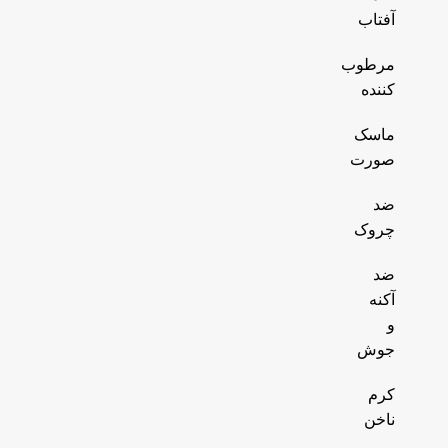
آفتاب
مرطوب
کننده
ماسک
صورت
ضد
چروک
ضد
آکنه
و
جوش
کرم
ناخن