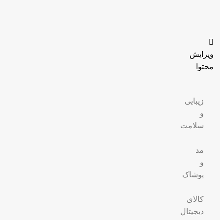
ویرایش
محتوا
زیبایی
و
سلامت
مد
و
پوشاک
کالای
دیجیتال