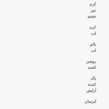
کرم
دور
چشم
کرم
لب
بالم
لب
روشن
کننده
پاک
کننده
آرایش
آبرسان