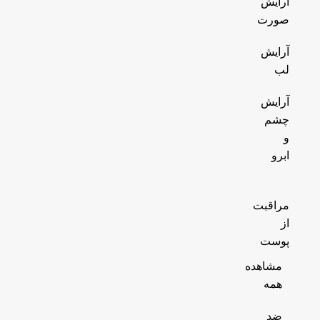
آرایش
صورت
آرایش
لب
آرایش
چشم
و
ابرو
مراقبت
از
پوست
مشاهده
همه
ضد