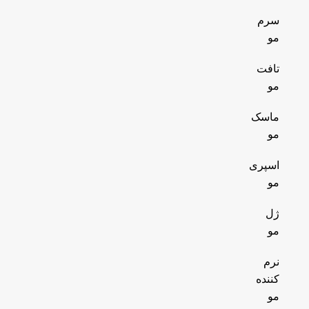
سرم
مو
تافت
مو
ماسک
مو
اسپری
مو
ژل
مو
نرم
کننده
مو