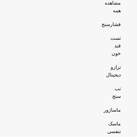
مشاهده
همه
فشارسنج
تست
قند
خون
ترازو
دیجیتال
تب
سنج
ماساژور
ماسک
تنفسی