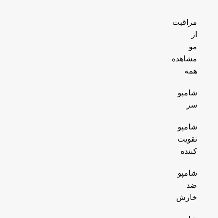
مراقبت
از
مو
مشاهده
همه
شامپو
سر
شامپو
تقویت
کننده
شامپو
ضد
خارش