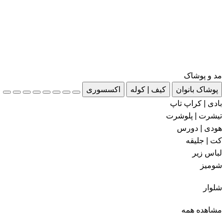
مد و پوشاک
پوشاک بانوان
کیف | کوله
اکسسوری
بادی | کراپ تاپ
تیشرت | پلوشرت
هودی | دورس
کت | جلیقه
لباس زیر
شومیز
شلوار
مشاهده همه