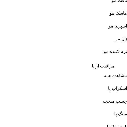
تافت مو
ماسک مو
اسپری مو
ژل مو
نرم کننده مو
مراقبت از پا
مشاهده همه
اسکراب پا
چسب میخچه
سنگ پا
کرم ترک پا