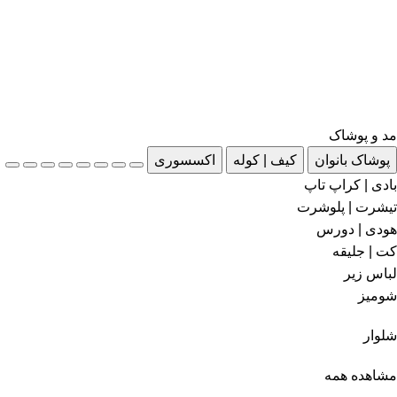
مد و پوشاک
پوشاک بانوان
کیف | کوله
اکسسوری
بادی | کراپ تاپ
تیشرت | پلوشرت
هودی | دورس
کت | جلیقه
لباس زیر
شومیز
شلوار
مشاهده همه