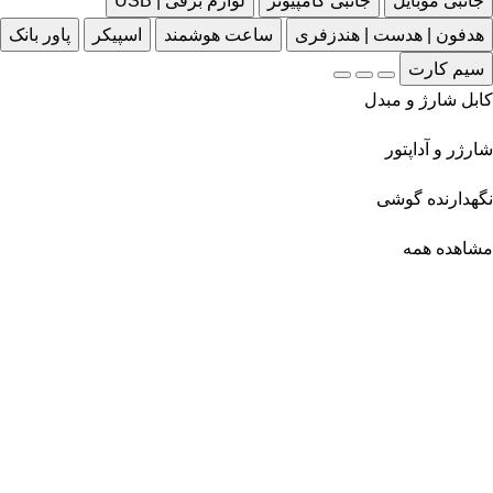
جانبی موبایل
جانبی کامپیوتر
لوازم برقی | USB
هدفون | هدست | هندزفری
ساعت هوشمند
اسپیکر
پاور بانک
سیم کارت
کابل شارژ و مبدل
شارژر و آداپتور
نگهدارنده گوشی
مشاهده همه