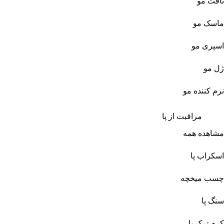
تافت مو
ماسک مو
اسپری مو
ژل مو
نرم کننده مو
مراقبت از پا
مشاهده همه
اسکراب پا
چسب میخچه
سنگ پا
کرم ترک پا