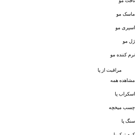
تافت مو
ماسک مو
اسپری مو
ژل مو
نرم کننده مو
مراقبت از پا
مشاهده همه
اسکراب پا
چسب میخچه
سنگ پا
کرم ترک پا