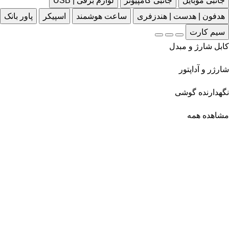
جانبی موبایل
جانبی کامپیوتر
لوازم برقی | USB
هدفون | هدست | هندزفری
ساعت هوشمند
اسپیکر
پاور بانک
سیم کارت
کابل شارژ و مبدل
شارژر و آداپتور
نگهدارنده گوشی
مشاهده همه