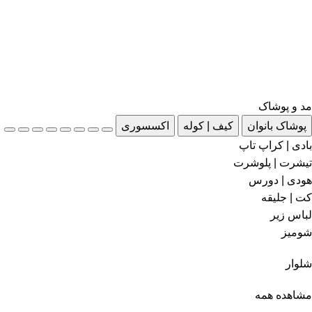
مد و پوشاک
پوشاک بانوان
کیف | کوله
اکسسوری
بادی | کراپ تاپ
تیشرت | پلوشرت
هودی | دورس
کت | جلیقه
لباس زیر
شومیز
شلوار
مشاهده همه