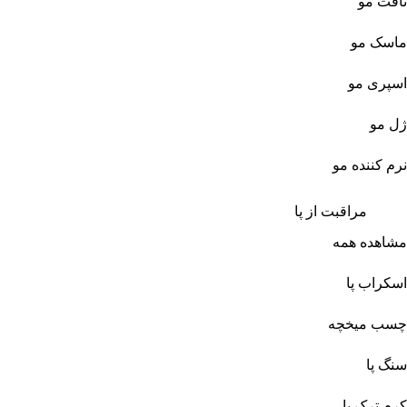
تافت مو
ماسک مو
اسپری مو
ژل مو
نرم کننده مو
مراقبت از پا
مشاهده همه
اسکراب پا
چسب میخچه
سنگ پا
کرم ترک پا