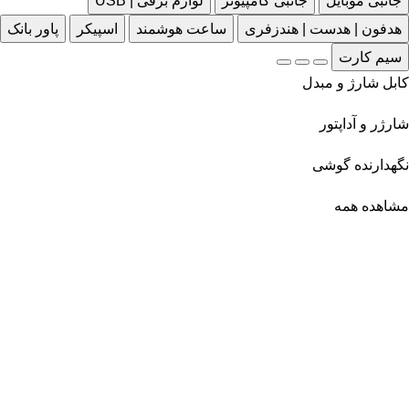
جانبی موبایل
جانبی کامپیوتر
لوازم برقی | USB
هدفون | هدست | هندزفری
ساعت هوشمند
اسپیکر
پاور بانک
سیم کارت
کابل شارژ و مبدل
شارژر و آداپتور
نگهدارنده گوشی
مشاهده همه