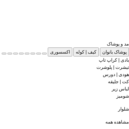
مد و پوشاک
پوشاک بانوان
کیف | کوله
اکسسوری
بادی | کراپ تاپ
تیشرت | پلوشرت
هودی | دورس
کت | جلیقه
لباس زیر
شومیز
شلوار
مشاهده همه