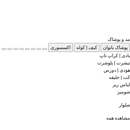
مد و پوشاک
پوشاک بانوان
کیف | کوله
اکسسوری
بادی | کراپ تاپ
تیشرت | پلوشرت
هودی | دورس
کت | جلیقه
لباس زیر
شومیز
شلوار
مشاهده همه