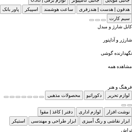
جانبی موبایل
جانبی کامپیوتر
لوازم برقی | USB
هدفون | هدست | هندزفری
ساعت هوشمند
اسپیکر
پاور بانک
سیم کارت
کابل شارژ و مبدل
شارژر و آداپتور
نگهدارنده گوشی
مشاهده همه
فرهنگ و هنر
لوازم تحریر
دکوراتیو
محصولات مذهبی
نوشت افزار
لوازم اداری
دفتر | کاغذ | مقوا
ابزار نقاشی و رنگ آمیزی
ابزار طراحی و مهندسی
استیکر
تراش