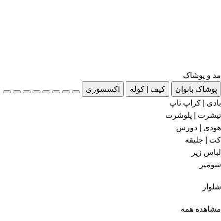
مد و پوشاک
پوشاک بانوان
کیف | کوله
اکسسوری
بادی | کراپ تاپ
تیشرت | پلوشرت
هودی | دورس
کت | جلیقه
لباس زیر
شومیز
شلوار
مشاهده همه