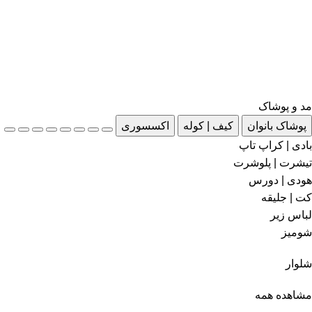
مد و پوشاک
پوشاک بانوان
کیف | کوله
اکسسوری
بادی | کراپ تاپ
تیشرت | پلوشرت
هودی | دورس
کت | جلیقه
لباس زیر
شومیز
شلوار
مشاهده همه