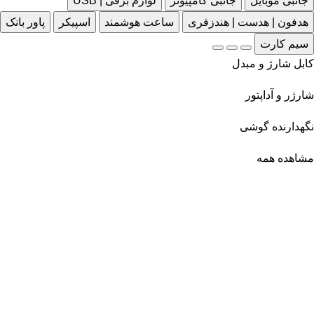
جانبی موبایل
جانبی کامپیوتر
لوازم برقی | USB
هدفون | هدست | هندزفری
ساعت هوشمند
اسپیکر
پاور بانک
سیم کارت
کابل شارژ و مبدل
شارژر و آداپتور
نگهدارنده گوشی
مشاهده همه