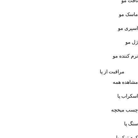
تافت مو
ماسک مو
اسپری مو
ژل مو
نرم کننده مو
مراقبت از پا
مشاهده همه
اسکراب پا
چسب میخچه
سنگ پا
کرم ترک پا