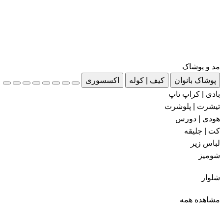
مد و پوشاک
پوشاک بانوان
کیف | کوله
اکسسوری
بادی | کراپ تاپ
تیشرت | پلوشرت
هودی | دورس
کت | جلیقه
لباس زیر
شومیز
شلوار
مشاهده همه