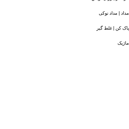
مداد | مداد نوکی
پاک کن | غلط گیر
ماژیک