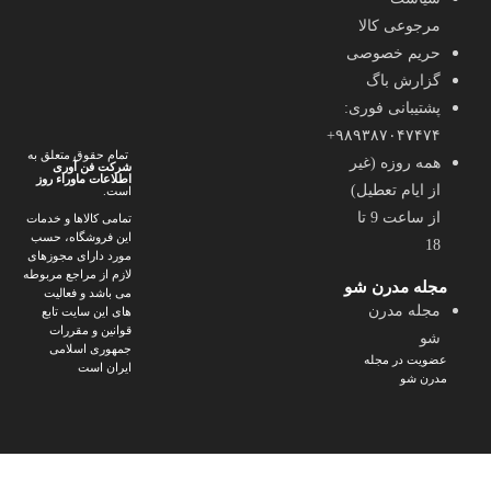
مرجوعی کالا
حریم خصوصی
گزارش باگ
پشتیبانی فوری:
۹۸۹۳۸۷۰۴۷۴۷۴+
تمام حقوق متعلق به
همه روزه (غیر
شرکت فن آوری
اطلاعات ماوراء
روز
از ایام تعطیل)
است.
از ساعت 9 تا
تمامی کالاها و خدمات
این فروشگاه، حسب
18
مورد دارای مجوزهای
لازم از مراجع مربوطه
مجله مدرن شو
می باشد و فعالیت
مجله مدرن
های این سایت تابع
قوانین و مقررات
شو
جمهوری اسلامی
عضویت در مجله
ایران است
مدرن شو