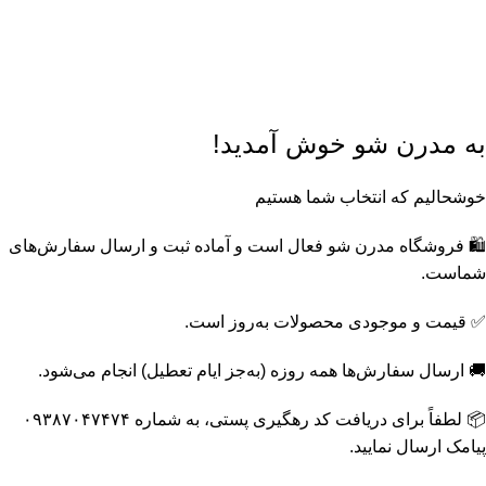
🎁
پک‌های ویژه مدرن شو
خرید اقتصادی با تخفیف‌های جذاب
🔥
محصولات تخفیف‌دار
با قیمت‌های ویژه
🔔
عضویت در کانال بله مدرن
شو
خرید ارزان‌تر و پیشنهادهای ویژه
📸
اینستاگرام مدرن شو
جدیدترین محصولات و ترندها
به مدرن شو خوش آمدید!
خوشحالیم که انتخاب شما هستیم
🛍️ فروشگاه مدرن شو فعال است و آماده ثبت و ارسال سفارش‌های
شماست.
✅ قیمت و موجودی محصولات به‌روز است.
🚚 ارسال سفارش‌ها همه روزه (به‌جز ایام تعطیل) انجام می‌شود.
📦 لطفاً برای دریافت کد رهگیری پستی، به شماره ۰۹۳۸۷۰۴۷۴۷۴
پیامک ارسال نمایید.