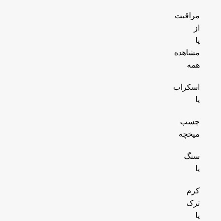
مراقبت
از
پا
مشاهده
همه
اسکراب
پا
چسب
میخچه
سنگ
پا
کرم
ترک
پا