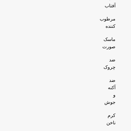
آفتاب
مرطوب
کننده
ماسک
صورت
ضد
چروک
ضد
آکنه
و
جوش
کرم
ناخن