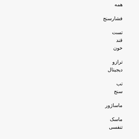
همه
فشارسنج
تست
قند
خون
ترازو
دیجیتال
تب
سنج
ماساژور
ماسک
تنفسی