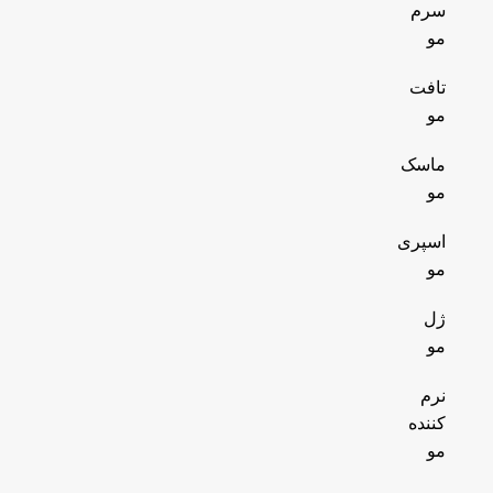
سرم
مو
تافت
مو
ماسک
مو
اسپری
مو
ژل
مو
نرم
کننده
مو