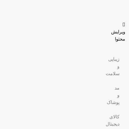
ویرایش
محتوا
زیبایی
و
سلامت
مد
و
پوشاک
کالای
دیجیتال