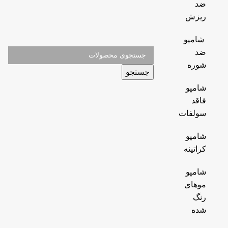
ضد
ریزش
شامپو
ضد
شوره
جستجو
شامپو
فاقد
سولفات
شامپو
کراتینه
شامپو
موهای
رنگ
شده