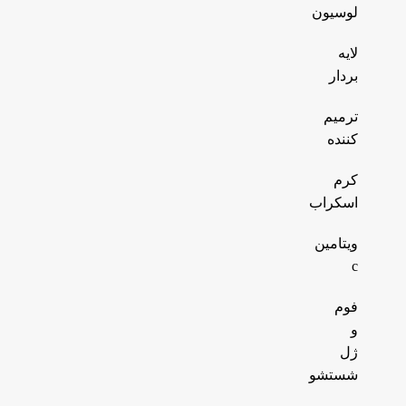
لوسیون
لایه
بردار
ترمیم
کننده
کرم
اسکراب
ویتامین
c
فوم
و
ژل
شستشو