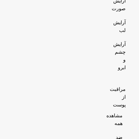
آرایش
صورت
آرایش
لب
آرایش
چشم
و
ابرو
مراقبت
از
پوست
مشاهده
همه
ضد