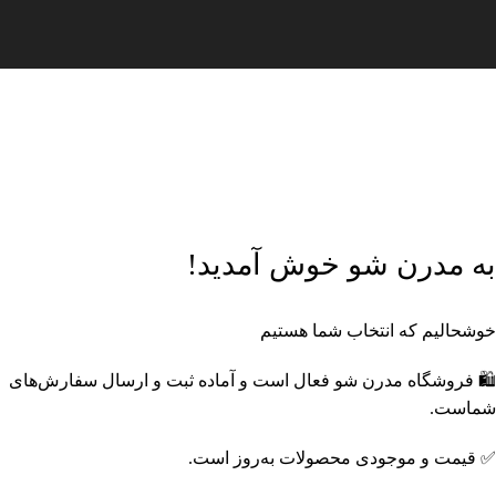
🎁
پک‌های ویژه مدرن شو
خرید اقتصادی با تخفیف‌های جذاب
🔥
محصولات تخفیف‌دار
با قیمت‌های ویژه
🔔
عضویت در کانال بله مدرن
شو
خرید ارزان‌تر و پیشنهادهای ویژه
📸
اینستاگرام مدرن شو
جدیدترین محصولات و ترندها
به مدرن شو خوش آمدید!
خوشحالیم که انتخاب شما هستیم
🛍️ فروشگاه مدرن شو فعال است و آماده ثبت و ارسال سفارش‌های
شماست.
✅ قیمت و موجودی محصولات به‌روز است.