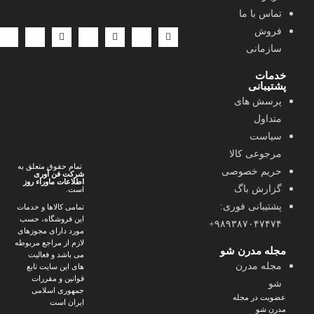
تماس با ما
ارسال سریع | پرداخت امن | پشتیبانی فعال | حمایت از کالای ایرانی
فروش
سازمانی
خدمات
پشتیبانی
پرسش های
متداول
سیاست
مرجوعی کالا
تمام حقوق متعلق به
حریم خصوصی
شرکت فن آوری
اطلاعات ماوراء
روز
گزارش باگ
است.
پشتیبانی فوری:
تمامی کالاها و خدمات
این فروشگاه، حسب
۹۸۹۳۸۷۰۴۷۴۷۴+
مورد دارای مجوزهای
لازم از مراجع مربوطه
مجله مدرن شو
می باشد و فعالیت
مجله مدرن
های این سایت تابع
قوانین و مقررات
شو
جمهوری اسلامی
عضویت در مجله
ایران است
مدرن شو